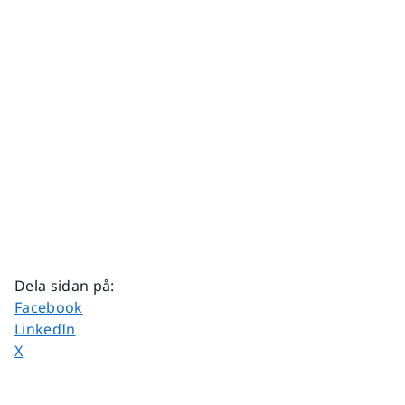
Dela sidan på
:
Dela sidan på
Facebook
Dela sidan på
LinkedIn
Dela sidan på
X