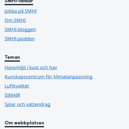
SMHI-länkar
Jobba på SMHI
Om SMHI
SMHI-bloggen
SMHI-podden
Teman
Havsmiljö i kust och hav
Kunskapscentrum för klimatanpassning
Luftkvalitet
SIMAIR
Sjöar och vattendrag
Om webbplatsen