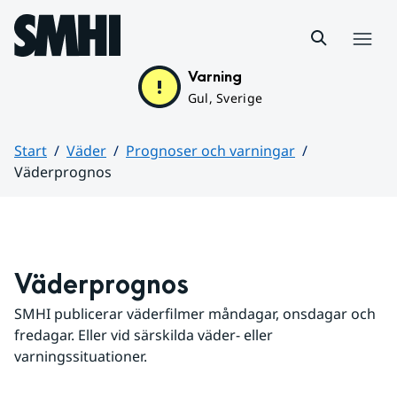
Hoppa till sidans innehåll
Meny
Varning
Gul, Sverige
Start
Väder
Prognoser och varningar
Väderprognos
Huvudinnehåll
Väderprognos
SMHI publicerar väderfilmer måndagar, onsdagar och 
fredagar. Eller vid särskilda väder- eller 
varningssituationer.