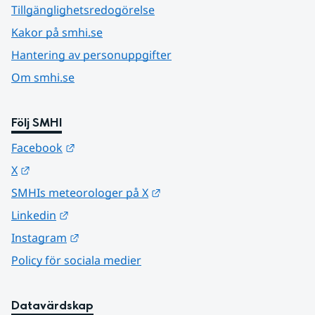
Tillgänglighetsredogörelse
Kakor på smhi.se
Hantering av personuppgifter
Om smhi.se
Följ SMHI
Länk till annan webbplats.
Facebook
Länk till annan webbplats.
X
Länk till annan webbplats.
SMHIs meteorologer på X
Länk till annan webbplats.
Linkedin
Länk till annan webbplats.
Instagram
Policy för sociala medier
Datavärdskap