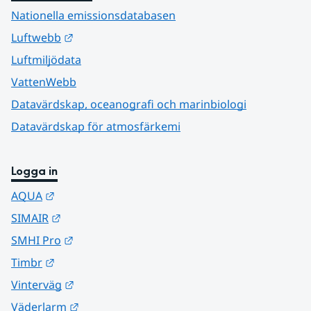
Nationella emissionsdatabasen
Länk till annan webbplats.
Luftwebb
Luftmiljödata
VattenWebb
Datavärdskap, oceanografi och marinbiologi
Datavärdskap för atmosfärkemi
Logga in
Länk till annan webbplats.
AQUA
Länk till annan webbplats.
SIMAIR
Länk till annan webbplats.
SMHI Pro
Länk till annan webbplats.
Timbr
Länk till annan webbplats.
Vinterväg
Länk till annan webbplats.
Väderlarm