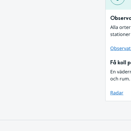
Observa
Alla orte
stationer
Observat
Få koll 
En väder
och rum. 
Radar