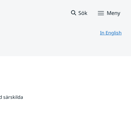
Sök
Meny
In English
 särskilda 