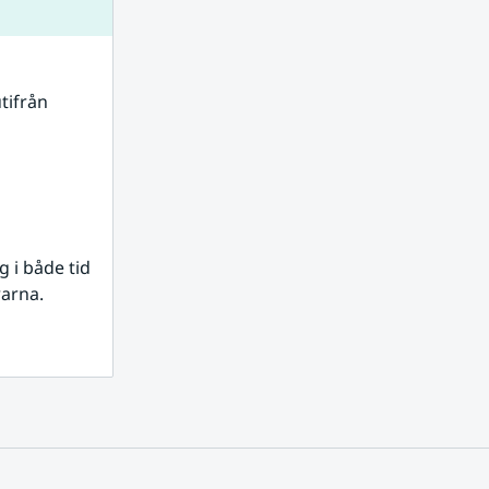
tifrån 
i både tid 
rarna.