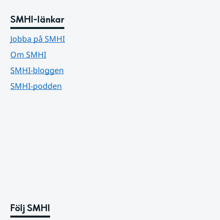
SMHI-länkar
Jobba på SMHI
Om SMHI
SMHI-bloggen
SMHI-podden
Följ SMHI