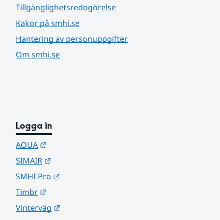
Tillgänglighetsredogörelse
Kakor på smhi.se
Hantering av personuppgifter
Om smhi.se
Logga in
Länk till annan webbplats.
AQUA
Länk till annan webbplats.
SIMAIR
Länk till annan webbplats.
SMHI Pro
Länk till annan webbplats.
Timbr
Länk till annan webbplats.
Vinterväg