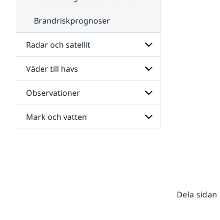
Brandriskprognoser
Radar och satellit
Väder till havs
Undersidor
för
Radar
Observationer
Undersidor
och
för
satellit
Väder
Mark och vatten
Undersidor
till
för
havs
Observationer
Undersidor
för
Mark
och
vatten
Dela sidan