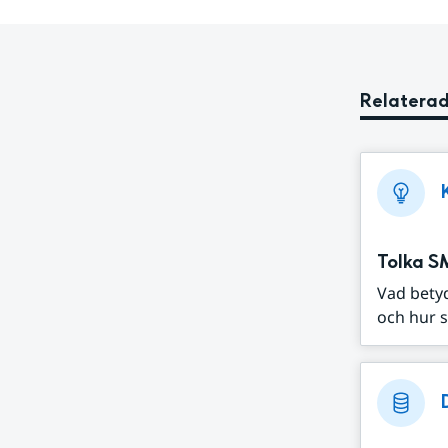
Relaterad
Tolka S
Vad bety
och hur s