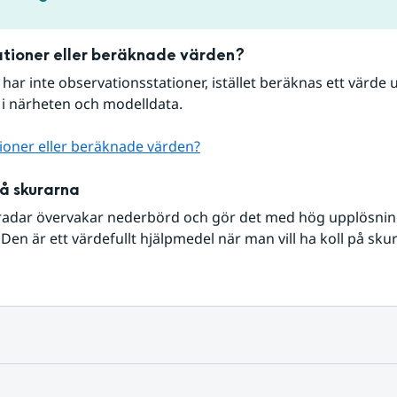
tioner eller beräknade värden?
r har inte observationsstationer, istället beräknas ett värde u
 i närheten och modelldata.
ioner eller beräknade värden?
på skurarna
radar övervakar nederbörd och gör det med hög upplösning 
Den är ett värdefullt hjälpmedel när man vill ha koll på sku