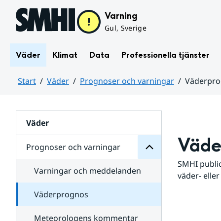
Hoppa till sidans innehåll
Varning
Gul, Sverige
Väder
Klimat
Data
Professionella tjänster
Start
Väder
Prognoser och varningar
Väderpr
varningar
och
Huvudinnehåll
Prognoser
för
Undersidor
Väder
Väde
Prognoser och varningar
SMHI public
Varningar och meddelanden
väder- eller
Väderprognos
Meteorologens kommentar