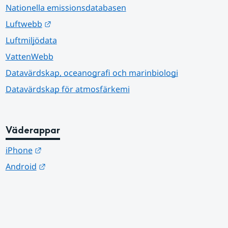
Nationella emissionsdatabasen
Länk till annan webbplats.
Luftwebb
Luftmiljödata
VattenWebb
Datavärdskap, oceanografi och marinbiologi
Datavärdskap för atmosfärkemi
Väderappar
Länk till annan webbplats.
iPhone
Länk till annan webbplats.
Android