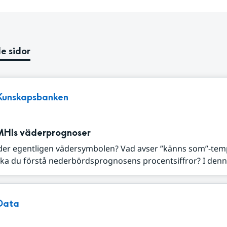
e sidor
Kunskapsbanken
MHIs väderprognoser
der egentligen vädersymbolen? Vad avser ”känns som”-tem
ka du förstå nederbördsprognosens procentsiffror? I denna
Data