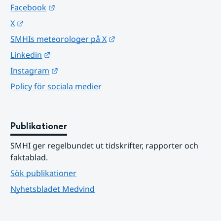
Länk till annan webbplats.
Facebook
Länk till annan webbplats.
X
Länk till annan webbplats.
SMHIs meteorologer på X
Länk till annan webbplats.
Linkedin
Länk till annan webbplats.
Instagram
Policy för sociala medier
Publikationer
SMHI ger regelbundet ut tidskrifter, rapporter och 
faktablad.
Sök publikationer
Nyhetsbladet Medvind