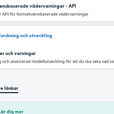
ensbaserade vädervarningar - API
r API för Konsekvensbaserade vädervarningar
Forskning och utveckling
er och varningar
 och avancerad modellutveckling för att du ska veta vad s
e länkar
Lär dig mer