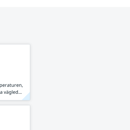
peraturen,
 vägled...