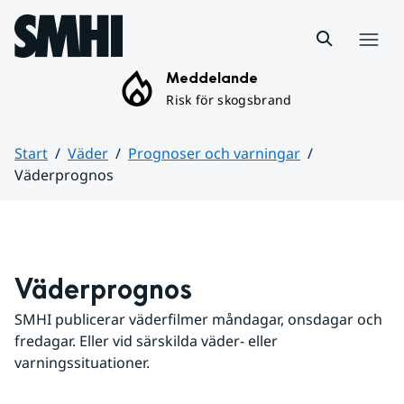
Hoppa till sidans innehåll
Meny
Meddelande
Risk för skogsbrand
Start
Väder
Prognoser och varningar
Väderprognos
Huvudinnehåll
Väderprognos
SMHI publicerar väderfilmer måndagar, onsdagar och 
fredagar. Eller vid särskilda väder- eller 
varningssituationer.