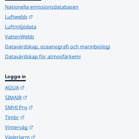
Nationella emissionsdatabasen
Länk till annan webbplats.
Luftwebb
Luftmiljödata
VattenWebb
Datavärdskap, oceanografi och marinbiologi
Datavärdskap för atmosfärkemi
Logga in
Länk till annan webbplats.
AQUA
Länk till annan webbplats.
SIMAIR
Länk till annan webbplats.
SMHI Pro
Länk till annan webbplats.
Timbr
Länk till annan webbplats.
Vinterväg
Länk till annan webbplats.
Väderlarm