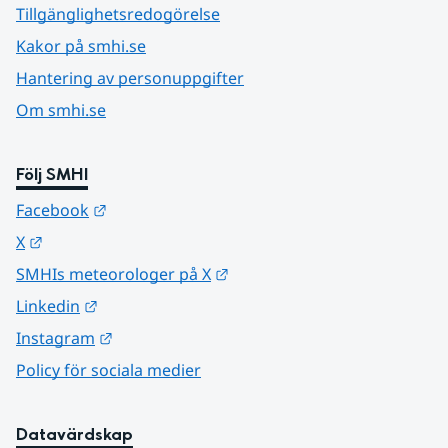
Tillgänglighetsredogörelse
Kakor på smhi.se
Hantering av personuppgifter
Om smhi.se
Följ SMHI
Länk till annan webbplats.
Facebook
Länk till annan webbplats.
X
Länk till annan webbplats.
SMHIs meteorologer på X
Länk till annan webbplats.
Linkedin
Länk till annan webbplats.
Instagram
Policy för sociala medier
Datavärdskap