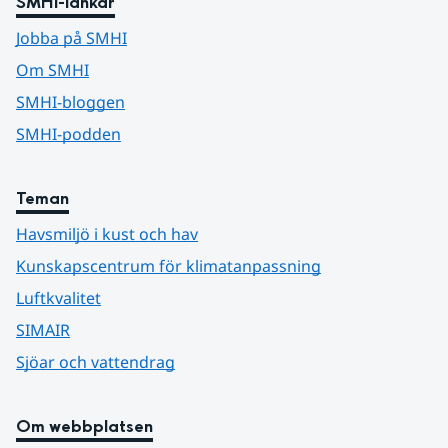
SMHI-länkar
Jobba på SMHI
Om SMHI
SMHI-bloggen
SMHI-podden
Teman
Havsmiljö i kust och hav
Kunskapscentrum för klimatanpassning
Luftkvalitet
SIMAIR
Sjöar och vattendrag
Om webbplatsen