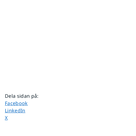
Dela sidan på
:
Dela sidan på
Facebook
Dela sidan på
LinkedIn
Dela sidan på
X