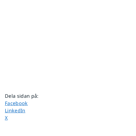
Dela sidan på
:
Dela sidan på
Facebook
Dela sidan på
LinkedIn
Dela sidan på
X