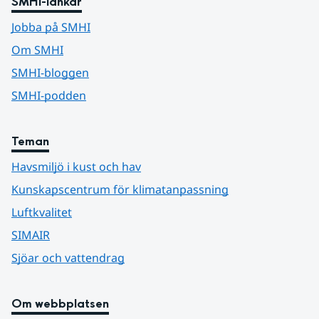
SMHI-länkar
Jobba på SMHI
Om SMHI
SMHI-bloggen
SMHI-podden
Teman
Havsmiljö i kust och hav
Kunskapscentrum för klimatanpassning
Luftkvalitet
SIMAIR
Sjöar och vattendrag
Om webbplatsen