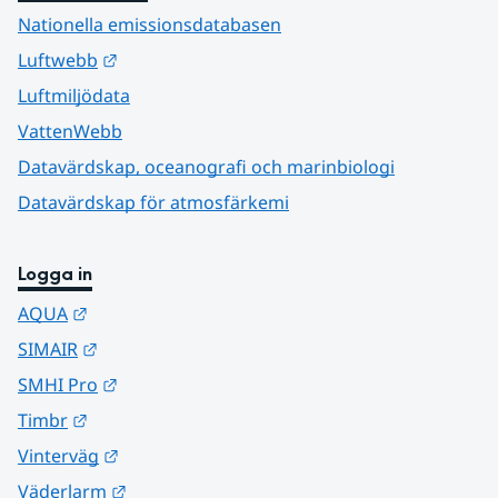
Nationella emissionsdatabasen
Länk till annan webbplats.
Luftwebb
Luftmiljödata
VattenWebb
Datavärdskap, oceanografi och marinbiologi
Datavärdskap för atmosfärkemi
Logga in
Länk till annan webbplats.
AQUA
Länk till annan webbplats.
SIMAIR
Länk till annan webbplats.
SMHI Pro
Länk till annan webbplats.
Timbr
Länk till annan webbplats.
Vinterväg
Länk till annan webbplats.
Väderlarm