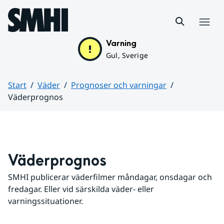
Hoppa till sidans innehåll
Meny
Varning
Gul, Sverige
Start
Väder
Prognoser och varningar
Väderprognos
Huvudinnehåll
Väderprognos
SMHI publicerar väderfilmer måndagar, onsdagar och 
fredagar. Eller vid särskilda väder- eller 
varningssituationer.