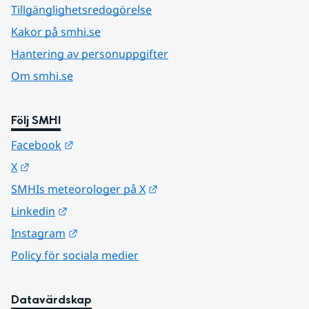
Tillgänglighetsredogörelse
Kakor på smhi.se
Hantering av personuppgifter
Om smhi.se
Följ SMHI
Länk till annan webbplats.
Facebook
Länk till annan webbplats.
X
Länk till annan webbplats.
SMHIs meteorologer på X
Länk till annan webbplats.
Linkedin
Länk till annan webbplats.
Instagram
Policy för sociala medier
Datavärdskap