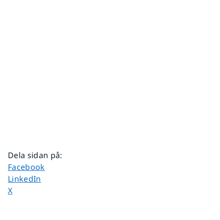
Dela sidan på
:
Dela sidan på
Facebook
Dela sidan på
LinkedIn
Dela sidan på
X