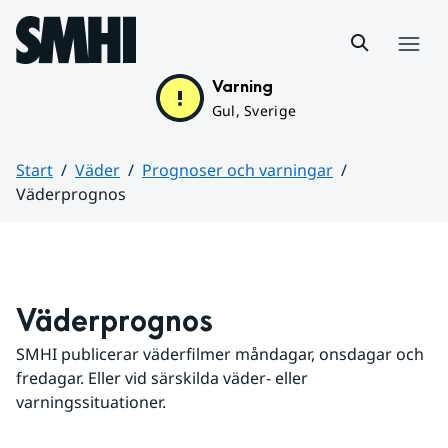
Hoppa till sidans innehåll
Meny
Varning
Gul, Sverige
Start
Väder
Prognoser och varningar
Väderprognos
Huvudinnehåll
Väderprognos
SMHI publicerar väderfilmer måndagar, onsdagar och 
fredagar. Eller vid särskilda väder- eller 
varningssituationer.