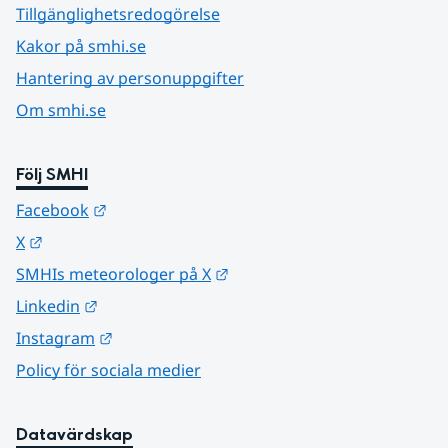
Tillgänglighetsredogörelse
Kakor på smhi.se
Hantering av personuppgifter
Om smhi.se
Följ SMHI
Länk till annan webbplats.
Facebook
Länk till annan webbplats.
X
Länk till annan webbplats.
SMHIs meteorologer på X
Länk till annan webbplats.
Linkedin
Länk till annan webbplats.
Instagram
Policy för sociala medier
Datavärdskap