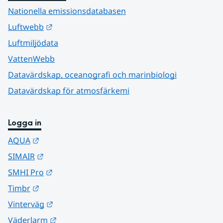
Nationella emissionsdatabasen
Länk till annan webbplats.
Luftwebb
Luftmiljödata
VattenWebb
Datavärdskap, oceanografi och marinbiologi
Datavärdskap för atmosfärkemi
Logga in
Länk till annan webbplats.
AQUA
Länk till annan webbplats.
SIMAIR
Länk till annan webbplats.
SMHI Pro
Länk till annan webbplats.
Timbr
Länk till annan webbplats.
Vinterväg
Länk till annan webbplats.
Väderlarm