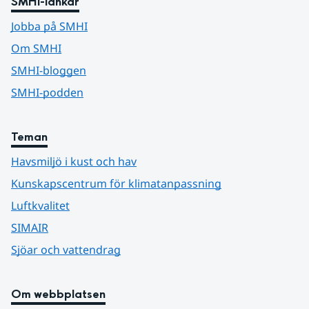
SMHI-länkar
Jobba på SMHI
Om SMHI
SMHI-bloggen
SMHI-podden
Teman
Havsmiljö i kust och hav
Kunskapscentrum för klimatanpassning
Luftkvalitet
SIMAIR
Sjöar och vattendrag
Om webbplatsen