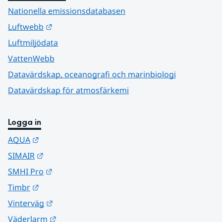
Nationella emissionsdatabasen
Länk till annan webbplats.
Luftwebb
Luftmiljödata
VattenWebb
Datavärdskap, oceanografi och marinbiologi
Datavärdskap för atmosfärkemi
Logga in
Länk till annan webbplats.
AQUA
Länk till annan webbplats.
SIMAIR
Länk till annan webbplats.
SMHI Pro
Länk till annan webbplats.
Timbr
Länk till annan webbplats.
Vinterväg
Länk till annan webbplats.
Väderlarm