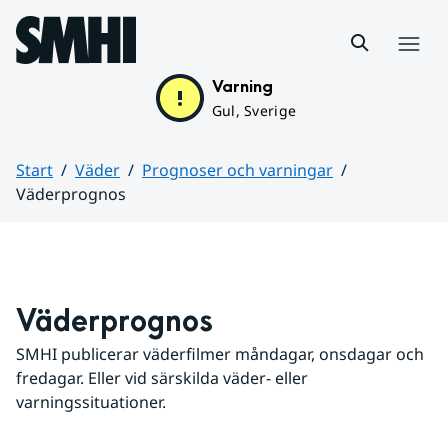
Hoppa till sidans innehåll
Meny
Varning
Gul, Sverige
Start
Väder
Prognoser och varningar
Väderprognos
Huvudinnehåll
Väderprognos
SMHI publicerar väderfilmer måndagar, onsdagar och 
fredagar. Eller vid särskilda väder- eller 
varningssituationer.