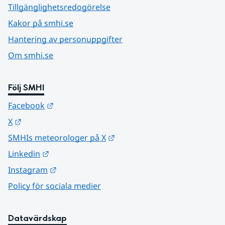
Tillgänglighetsredogörelse
Kakor på smhi.se
Hantering av personuppgifter
Om smhi.se
Följ SMHI
Länk till annan webbplats.
Facebook
Länk till annan webbplats.
X
Länk till annan webbplats.
SMHIs meteorologer på X
Länk till annan webbplats.
Linkedin
Länk till annan webbplats.
Instagram
Policy för sociala medier
Datavärdskap