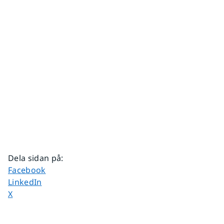
Dela sidan på
:
Dela sidan på
Facebook
Dela sidan på
LinkedIn
Dela sidan på
X