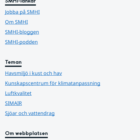
SMHI-länkar
Jobba på SMHI
Om SMHI
SMHI-bloggen
SMHI-podden
Teman
Havsmiljö i kust och hav
Kunskapscentrum för klimatanpassning
Luftkvalitet
SIMAIR
Sjöar och vattendrag
Om webbplatsen