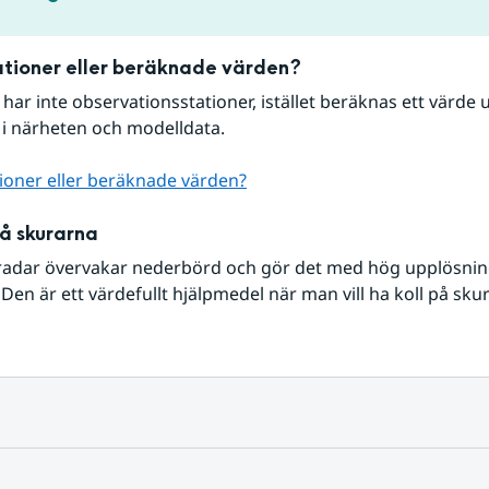
tioner eller beräknade värden?
r har inte observationsstationer, istället beräknas ett värde u
 i närheten och modelldata.
ioner eller beräknade värden?
på skurarna
radar övervakar nederbörd och gör det med hög upplösning 
Den är ett värdefullt hjälpmedel när man vill ha koll på sku