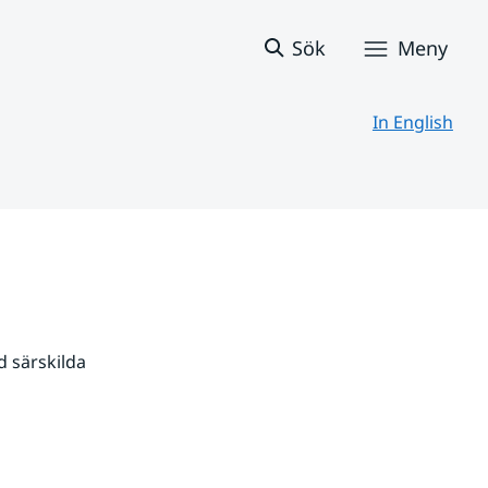
Sök
Meny
In English
 särskilda 