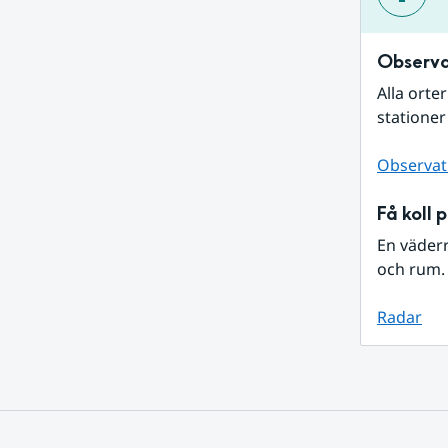
Observa
Alla orte
stationer
Observat
Få koll 
En väder
och rum. 
Radar