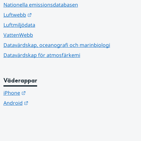
Nationella emissionsdatabasen
Länk till annan webbplats.
Luftwebb
Luftmiljödata
VattenWebb
Datavärdskap, oceanografi och marinbiologi
Datavärdskap för atmosfärkemi
Väderappar
Länk till annan webbplats.
iPhone
Länk till annan webbplats.
Android