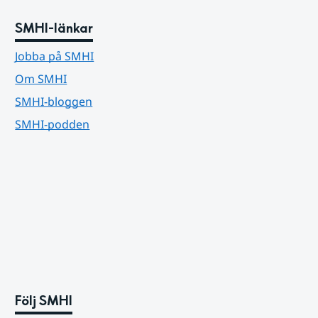
SMHI-länkar
Jobba på SMHI
Om SMHI
SMHI-bloggen
SMHI-podden
Följ SMHI