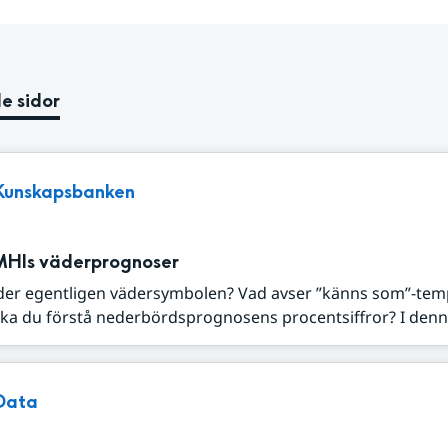
e sidor
Kunskapsbanken
MHIs väderprognoser
der egentligen vädersymbolen? Vad avser ”känns som”-tem
ka du förstå nederbördsprognosens procentsiffror? I denna
Data