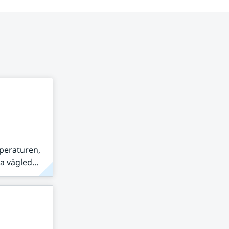
peraturen,
 vägled...