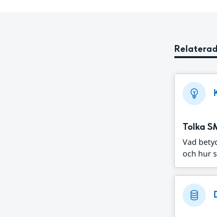
Relaterad
Tolka S
Vad bety
och hur s