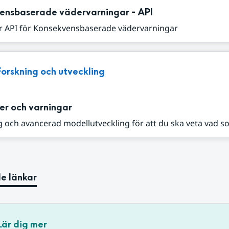
ensbaserade vädervarningar - API
r API för Konsekvensbaserade vädervarningar
Forskning och utveckling
er och varningar
 och avancerad modellutveckling för att du ska veta vad s
e länkar
Lär dig mer