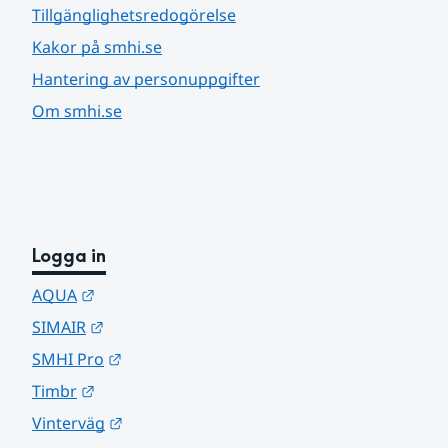
Tillgänglighetsredogörelse
Kakor på smhi.se
Hantering av personuppgifter
Om smhi.se
Logga in
Länk till annan webbplats.
AQUA
Länk till annan webbplats.
SIMAIR
Länk till annan webbplats.
SMHI Pro
Länk till annan webbplats.
Timbr
Länk till annan webbplats.
Vinterväg