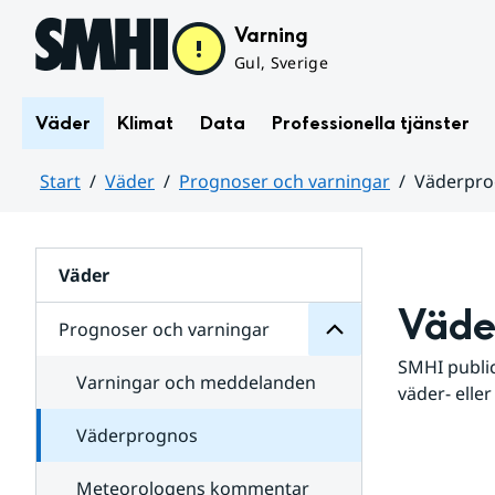
Hoppa till sidans innehåll
Varning
Gul, Sverige
Väder
Klimat
Data
Professionella tjänster
Start
Väder
Prognoser och varningar
Väderpr
varningar
och
Huvudinnehåll
Prognoser
för
Undersidor
Väder
Väde
Prognoser och varningar
SMHI public
Varningar och meddelanden
väder- eller
Väderprognos
Meteorologens kommentar