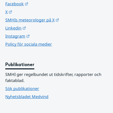
Länk till annan webbplats.
Facebook
Länk till annan webbplats.
X
Länk till annan webbplats.
SMHIs meteorologer på X
Länk till annan webbplats.
Linkedin
Länk till annan webbplats.
Instagram
Policy för sociala medier
Publikationer
SMHI ger regelbundet ut tidskrifter, rapporter och 
faktablad.
Sök publikationer
Nyhetsbladet Medvind