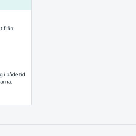
tifrån 
i både tid 
rarna.