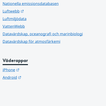
Nationella emissionsdatabasen
Länk till annan webbplats.
Luftwebb
Luftmiljödata
VattenWebb
Datavärdskap, oceanografi och marinbiologi
Datavärdskap för atmosfärkemi
Väderappar
Länk till annan webbplats.
iPhone
Länk till annan webbplats.
Android