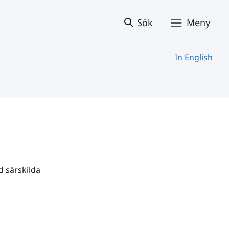
Sök
Meny
In English
 särskilda 