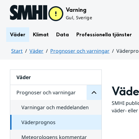
Hoppa till sidans innehåll
Varning
Gul, Sverige
Väder
Klimat
Data
Professionella tjänster
Start
Väder
Prognoser och varningar
Väderpr
varningar
och
Huvudinnehåll
Prognoser
för
Undersidor
Väder
Väde
Prognoser och varningar
SMHI public
Varningar och meddelanden
väder- eller
Väderprognos
Meteorologens kommentar