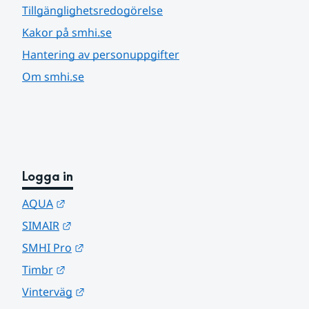
Tillgänglighetsredogörelse
Kakor på smhi.se
Hantering av personuppgifter
Om smhi.se
Logga in
Länk till annan webbplats.
AQUA
Länk till annan webbplats.
SIMAIR
Länk till annan webbplats.
SMHI Pro
Länk till annan webbplats.
Timbr
Länk till annan webbplats.
Vinterväg