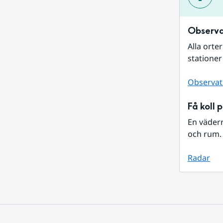
Observa
Alla orte
stationer
Observat
Få koll 
En väder
och rum. 
Radar