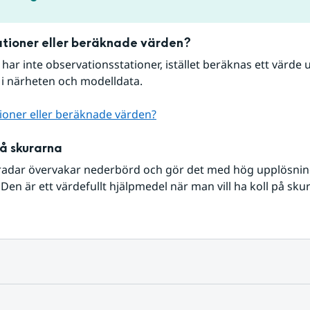
tioner eller beräknade värden?
r har inte observationsstationer, istället beräknas ett värde u
 i närheten och modelldata.
ioner eller beräknade värden?
på skurarna
radar övervakar nederbörd och gör det med hög upplösning 
Den är ett värdefullt hjälpmedel när man vill ha koll på sku