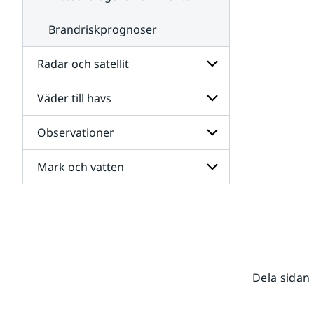
Brandriskprognoser
Radar och satellit
Väder till havs
Undersidor
för
Radar
Observationer
Undersidor
och
för
satellit
Väder
Mark och vatten
Undersidor
till
för
havs
Observationer
Undersidor
för
Mark
och
vatten
Dela sidan