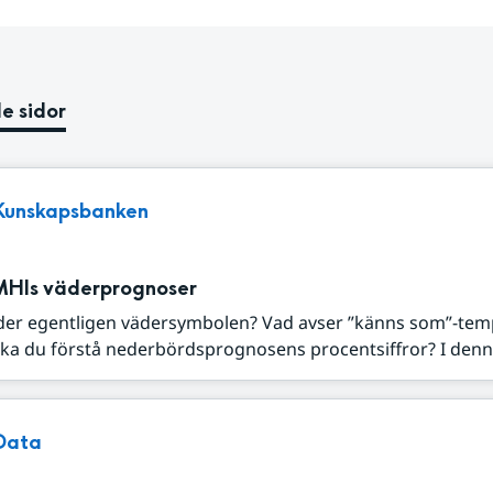
e sidor
Kunskapsbanken
MHIs väderprognoser
der egentligen vädersymbolen? Vad avser ”känns som”-tem
ka du förstå nederbördsprognosens procentsiffror? I denna
Data