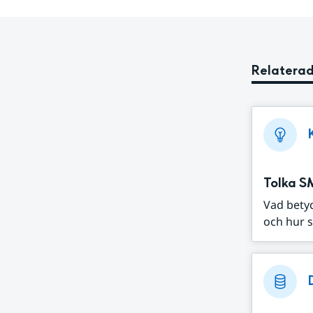
Relaterad
Tolka S
Vad bety
och hur s