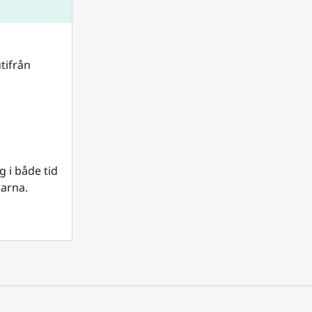
tifrån 
i både tid 
rarna.