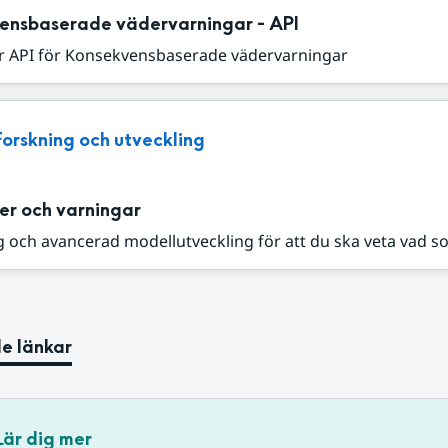
ensbaserade vädervarningar - API
r API för Konsekvensbaserade vädervarningar
Forskning och utveckling
er och varningar
 och avancerad modellutveckling för att du ska veta vad s
e länkar
Lär dig mer