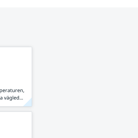
peraturen,
 vägled...