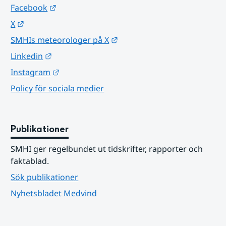
Länk till annan webbplats.
Facebook
Länk till annan webbplats.
X
Länk till annan webbplats.
SMHIs meteorologer på X
Länk till annan webbplats.
Linkedin
Länk till annan webbplats.
Instagram
Policy för sociala medier
Publikationer
SMHI ger regelbundet ut tidskrifter, rapporter och 
faktablad.
Sök publikationer
Nyhetsbladet Medvind