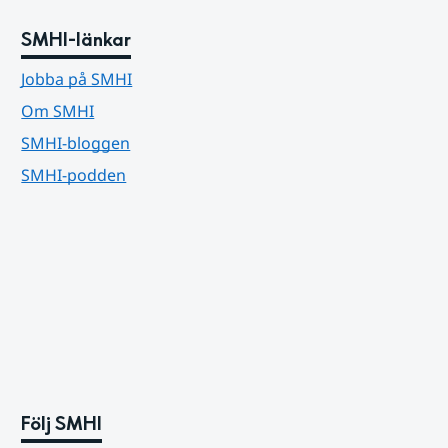
SMHI-länkar
Jobba på SMHI
Om SMHI
SMHI-bloggen
SMHI-podden
Följ SMHI