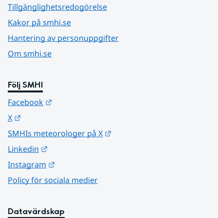
Tillgänglighetsredogörelse
Kakor på smhi.se
Hantering av personuppgifter
Om smhi.se
Följ SMHI
Länk till annan webbplats.
Facebook
Länk till annan webbplats.
X
Länk till annan webbplats.
SMHIs meteorologer på X
Länk till annan webbplats.
Linkedin
Länk till annan webbplats.
Instagram
Policy för sociala medier
Datavärdskap