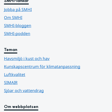
SMHI-länkar
Jobba på SMHI
Om SMHI
SMHI-bloggen
SMHI-podden
Teman
Havsmiljö i kust och hav
Kunskapscentrum för klimatanpassning
Luftkvalitet
SIMAIR
Sjöar och vattendrag
Om webbplatsen