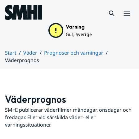
Hoppa till sidans innehåll
Meny
Varning
Gul, Sverige
Start
Väder
Prognoser och varningar
Väderprognos
Huvudinnehåll
Väderprognos
SMHI publicerar väderfilmer måndagar, onsdagar och 
fredagar. Eller vid särskilda väder- eller 
varningssituationer.