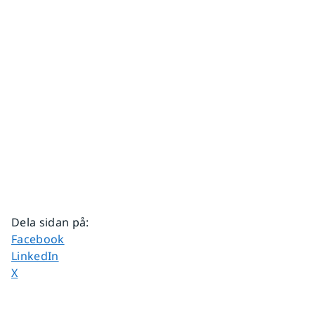
Dela sidan på
:
Dela sidan på
Facebook
Dela sidan på
LinkedIn
Dela sidan på
X