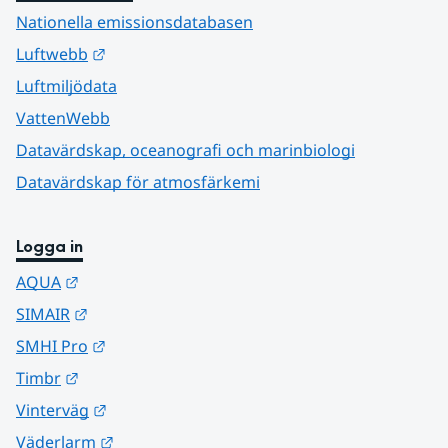
Nationella emissionsdatabasen
Länk till annan webbplats.
Luftwebb
Luftmiljödata
VattenWebb
Datavärdskap, oceanografi och marinbiologi
Datavärdskap för atmosfärkemi
Logga in
Länk till annan webbplats.
AQUA
Länk till annan webbplats.
SIMAIR
Länk till annan webbplats.
SMHI Pro
Länk till annan webbplats.
Timbr
Länk till annan webbplats.
Vinterväg
Länk till annan webbplats.
Väderlarm