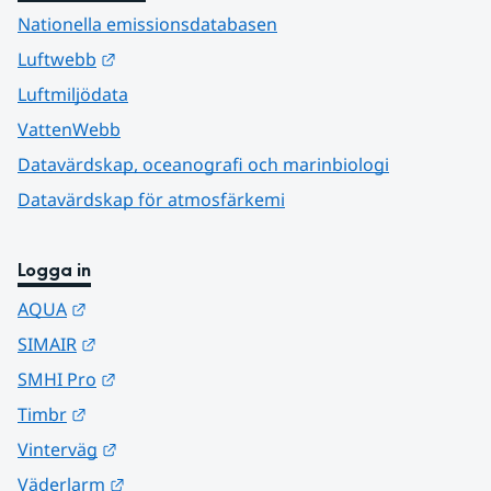
Nationella emissionsdatabasen
Länk till annan webbplats.
Luftwebb
Luftmiljödata
VattenWebb
Datavärdskap, oceanografi och marinbiologi
Datavärdskap för atmosfärkemi
Logga in
Länk till annan webbplats.
AQUA
Länk till annan webbplats.
SIMAIR
Länk till annan webbplats.
SMHI Pro
Länk till annan webbplats.
Timbr
Länk till annan webbplats.
Vinterväg
Länk till annan webbplats.
Väderlarm