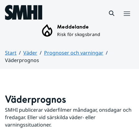
Hoppa till sidans innehåll
Meny
Meddelande
Risk för skogsbrand
Start
Väder
Prognoser och varningar
Väderprognos
Huvudinnehåll
Väderprognos
SMHI publicerar väderfilmer måndagar, onsdagar och 
fredagar. Eller vid särskilda väder- eller 
varningssituationer.