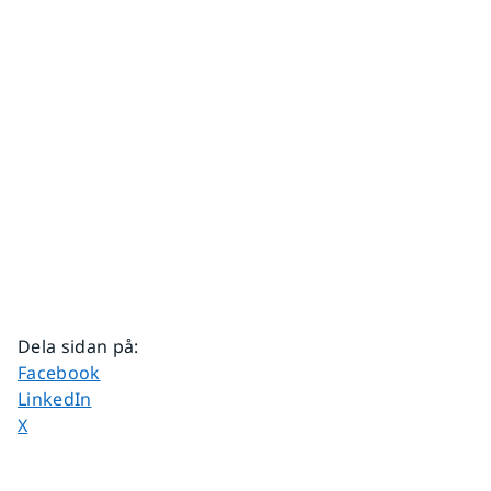
Dela sidan på
:
Dela sidan på
Facebook
Dela sidan på
LinkedIn
Dela sidan på
X