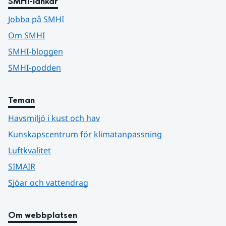
SMHI-länkar
Jobba på SMHI
Om SMHI
SMHI-bloggen
SMHI-podden
Teman
Havsmiljö i kust och hav
Kunskapscentrum för klimatanpassning
Luftkvalitet
SIMAIR
Sjöar och vattendrag
Om webbplatsen