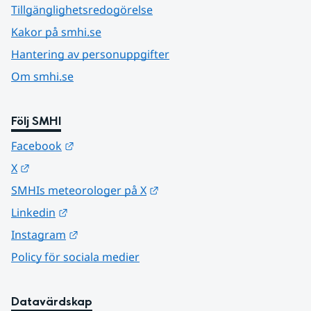
Tillgänglighetsredogörelse
Kakor på smhi.se
Hantering av personuppgifter
Om smhi.se
Följ SMHI
Länk till annan webbplats.
Facebook
Länk till annan webbplats.
X
Länk till annan webbplats.
SMHIs meteorologer på X
Länk till annan webbplats.
Linkedin
Länk till annan webbplats.
Instagram
Policy för sociala medier
Datavärdskap