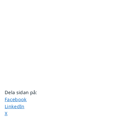
Dela sidan på
:
Dela sidan på
Facebook
Dela sidan på
LinkedIn
Dela sidan på
X