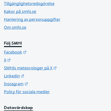
Tillgänglighetsredogörelse
Kakor på smhi.se
Hantering av personuppgifter
Om smhi.se
Följ SMHI
Länk till annan webbplats.
Facebook
Länk till annan webbplats.
X
Länk till annan webbplats.
SMHIs meteorologer på X
Länk till annan webbplats.
Linkedin
Länk till annan webbplats.
Instagram
Policy för sociala medier
Datavärdskap