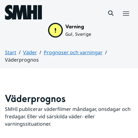
Hoppa till sidans innehåll
Meny
Varning
Gul, Sverige
Start
Väder
Prognoser och varningar
Väderprognos
Huvudinnehåll
Väderprognos
SMHI publicerar väderfilmer måndagar, onsdagar och 
fredagar. Eller vid särskilda väder- eller 
varningssituationer.