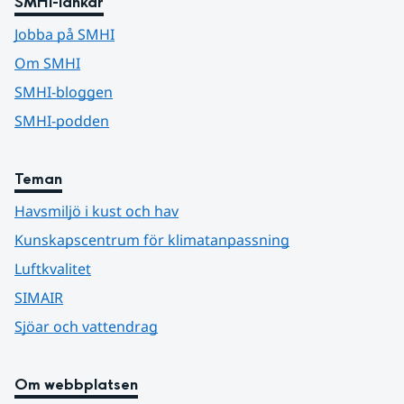
SMHI-länkar
Jobba på SMHI
Om SMHI
SMHI-bloggen
SMHI-podden
Teman
Havsmiljö i kust och hav
Kunskapscentrum för klimatanpassning
Luftkvalitet
SIMAIR
Sjöar och vattendrag
Om webbplatsen