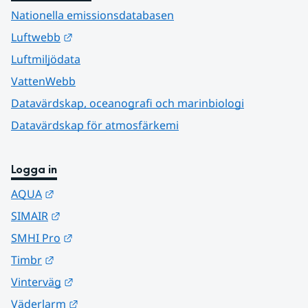
Nationella emissionsdatabasen
Länk till annan webbplats.
Luftwebb
Luftmiljödata
VattenWebb
Datavärdskap, oceanografi och marinbiologi
Datavärdskap för atmosfärkemi
Logga in
Länk till annan webbplats.
AQUA
Länk till annan webbplats.
SIMAIR
Länk till annan webbplats.
SMHI Pro
Länk till annan webbplats.
Timbr
Länk till annan webbplats.
Vinterväg
Länk till annan webbplats.
Väderlarm