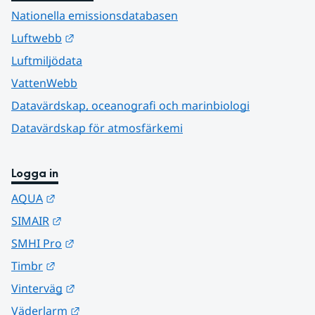
Nationella emissionsdatabasen
Länk till annan webbplats.
Luftwebb
Luftmiljödata
VattenWebb
Datavärdskap, oceanografi och marinbiologi
Datavärdskap för atmosfärkemi
Logga in
Länk till annan webbplats.
AQUA
Länk till annan webbplats.
SIMAIR
Länk till annan webbplats.
SMHI Pro
Länk till annan webbplats.
Timbr
Länk till annan webbplats.
Vinterväg
Länk till annan webbplats.
Väderlarm