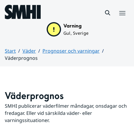
Hoppa till sidans innehåll
Meny
Varning
Gul, Sverige
Start
Väder
Prognoser och varningar
Väderprognos
Huvudinnehåll
Väderprognos
SMHI publicerar väderfilmer måndagar, onsdagar och 
fredagar. Eller vid särskilda väder- eller 
varningssituationer.