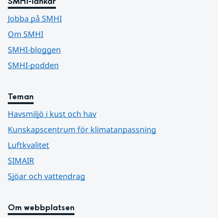
SMHI-länkar
Jobba på SMHI
Om SMHI
SMHI-bloggen
SMHI-podden
Teman
Havsmiljö i kust och hav
Kunskapscentrum för klimatanpassning
Luftkvalitet
SIMAIR
Sjöar och vattendrag
Om webbplatsen