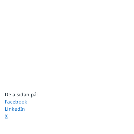
Dela sidan på
:
Dela sidan på
Facebook
Dela sidan på
LinkedIn
Dela sidan på
X