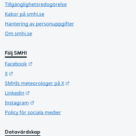
Tillgänglighetsredogörelse
Kakor på smhi.se
Hantering av personuppgifter
Om smhi.se
Följ SMHI
Länk till annan webbplats.
Facebook
Länk till annan webbplats.
X
Länk till annan webbplats.
SMHIs meteorologer på X
Länk till annan webbplats.
Linkedin
Länk till annan webbplats.
Instagram
Policy för sociala medier
Datavärdskap