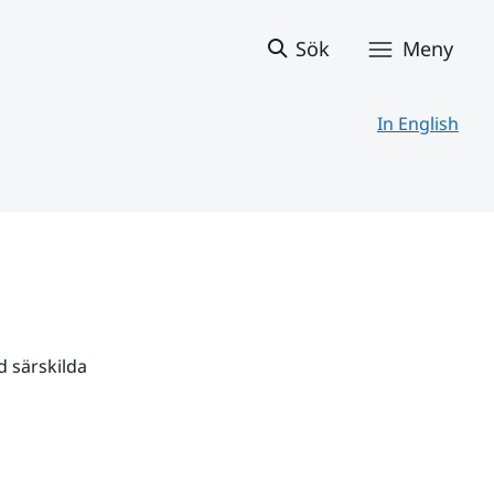
Sök
Meny
In English
 särskilda 