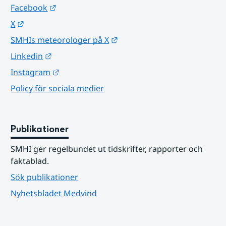
Länk till annan webbplats.
Facebook
Länk till annan webbplats.
X
Länk till annan webbplats.
SMHIs meteorologer på X
Länk till annan webbplats.
Linkedin
Länk till annan webbplats.
Instagram
Policy för sociala medier
Publikationer
SMHI ger regelbundet ut tidskrifter, rapporter och 
faktablad.
Sök publikationer
Nyhetsbladet Medvind