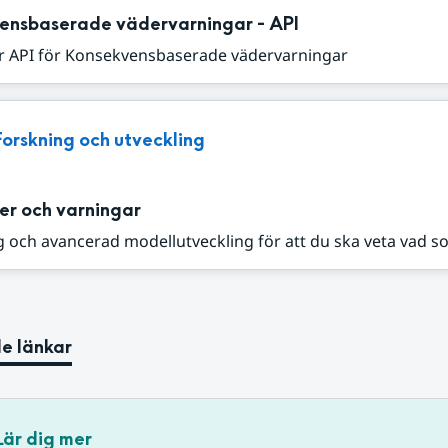
ensbaserade vädervarningar - API
r API för Konsekvensbaserade vädervarningar
Forskning och utveckling
er och varningar
 och avancerad modellutveckling för att du ska veta vad s
e länkar
Lär dig mer