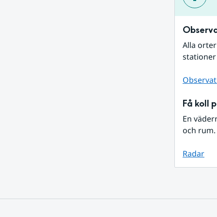
Observa
Alla orte
stationer
Observat
Få koll 
En väder
och rum. 
Radar