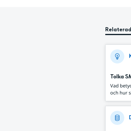
Relaterad
Tolka S
Vad bety
och hur s