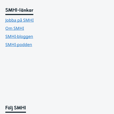
SMHI-länkar
Jobba på SMHI
Om SMHI
SMHI-bloggen
SMHI-podden
Följ SMHI