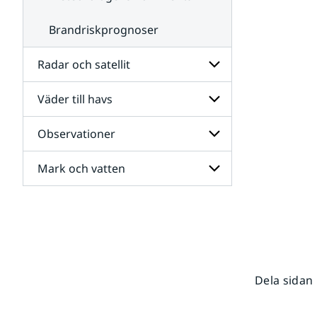
Brandriskprognoser
Radar och satellit
Väder till havs
Undersidor
för
Radar
Observationer
Undersidor
och
för
satellit
Väder
Mark och vatten
Undersidor
till
för
havs
Observationer
Undersidor
för
Mark
och
vatten
Dela sidan