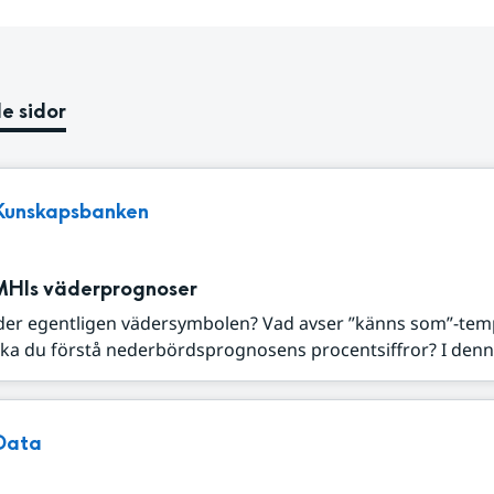
e sidor
Kunskapsbanken
MHIs väderprognoser
der egentligen vädersymbolen? Vad avser ”känns som”-tem
ka du förstå nederbördsprognosens procentsiffror? I denna
Data