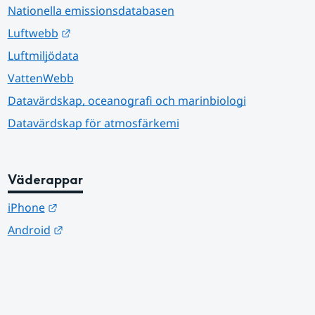
Nationella emissionsdatabasen
Länk till annan webbplats.
Luftwebb
Luftmiljödata
VattenWebb
Datavärdskap, oceanografi och marinbiologi
Datavärdskap för atmosfärkemi
Väderappar
Länk till annan webbplats.
iPhone
Länk till annan webbplats.
Android