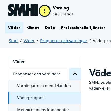
Hoppa till sidans innehåll
Varning
Gul, Sverige
Väder
Klimat
Data
Professionella tjänster
Start
Väder
Prognoser och varningar
Väderpr
varningar
och
Huvudinnehåll
Prognoser
för
Undersidor
Väder
Väde
Prognoser och varningar
SMHI public
Varningar och meddelanden
väder- eller
Väderprognos
Meteorologens kommentar