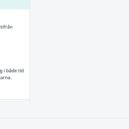
tifrån 
i både tid 
rarna.