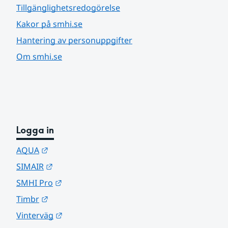
Tillgänglighetsredogörelse
Kakor på smhi.se
Hantering av personuppgifter
Om smhi.se
Logga in
Länk till annan webbplats.
AQUA
Länk till annan webbplats.
SIMAIR
Länk till annan webbplats.
SMHI Pro
Länk till annan webbplats.
Timbr
Länk till annan webbplats.
Vinterväg