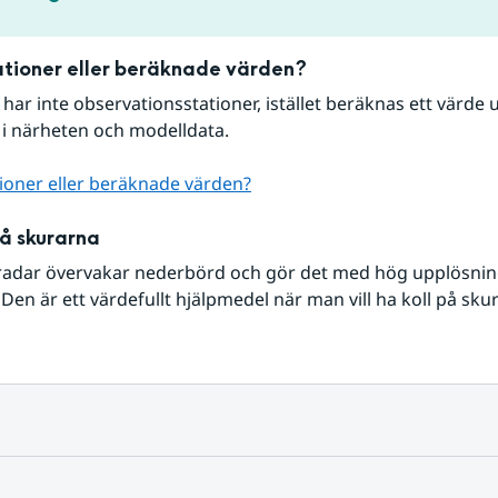
tioner eller beräknade värden?
r har inte observationsstationer, istället beräknas ett värde u
 i närheten och modelldata.
ioner eller beräknade värden?
på skurarna
radar övervakar nederbörd och gör det med hög upplösning 
Den är ett värdefullt hjälpmedel när man vill ha koll på sku