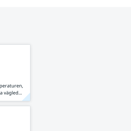
peraturen,
 vägled...