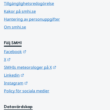
Tillgänglighetsredogörelse
Kakor på smhi.se
Hantering av personuppgifter
Om smhi.se
Följ SMHI
Länk till annan webbplats.
Facebook
Länk till annan webbplats.
X
Länk till annan webbplats.
SMHIs meteorologer på X
Länk till annan webbplats.
Linkedin
Länk till annan webbplats.
Instagram
Policy för sociala medier
Datavärdskap