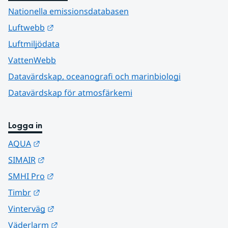
Nationella emissionsdatabasen
Länk till annan webbplats.
Luftwebb
Luftmiljödata
VattenWebb
Datavärdskap, oceanografi och marinbiologi
Datavärdskap för atmosfärkemi
Logga in
Länk till annan webbplats.
AQUA
Länk till annan webbplats.
SIMAIR
Länk till annan webbplats.
SMHI Pro
Länk till annan webbplats.
Timbr
Länk till annan webbplats.
Vinterväg
Länk till annan webbplats.
Väderlarm