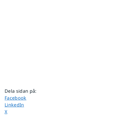
Dela sidan på
:
Dela sidan på
Facebook
Dela sidan på
LinkedIn
Dela sidan på
X