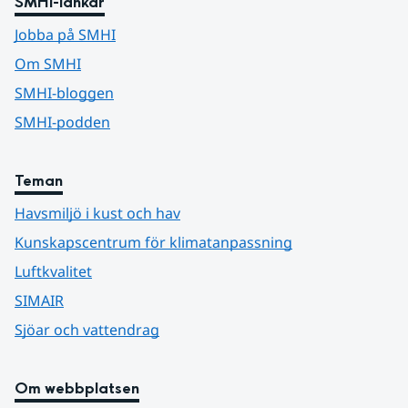
SMHI-länkar
Jobba på SMHI
Om SMHI
SMHI-bloggen
SMHI-podden
Teman
Havsmiljö i kust och hav
Kunskapscentrum för klimatanpassning
Luftkvalitet
SIMAIR
Sjöar och vattendrag
Om webbplatsen