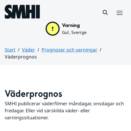
Hoppa till sidans innehåll
Meny
Varning
Gul, Sverige
Start
Väder
Prognoser och varningar
Väderprognos
Huvudinnehåll
Väderprognos
SMHI publicerar väderfilmer måndagar, onsdagar och 
fredagar. Eller vid särskilda väder- eller 
varningssituationer.