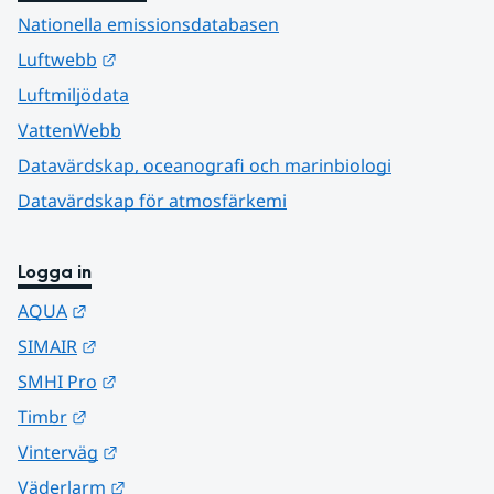
Nationella emissionsdatabasen
Länk till annan webbplats.
Luftwebb
Luftmiljödata
VattenWebb
Datavärdskap, oceanografi och marinbiologi
Datavärdskap för atmosfärkemi
Logga in
Länk till annan webbplats.
AQUA
Länk till annan webbplats.
SIMAIR
Länk till annan webbplats.
SMHI Pro
Länk till annan webbplats.
Timbr
Länk till annan webbplats.
Vinterväg
Länk till annan webbplats.
Väderlarm