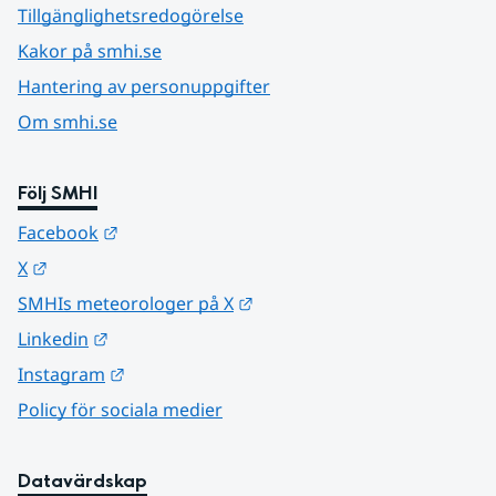
Tillgänglighetsredogörelse
Kakor på smhi.se
Hantering av personuppgifter
Om smhi.se
Följ SMHI
Länk till annan webbplats.
Facebook
Länk till annan webbplats.
X
Länk till annan webbplats.
SMHIs meteorologer på X
Länk till annan webbplats.
Linkedin
Länk till annan webbplats.
Instagram
Policy för sociala medier
Datavärdskap