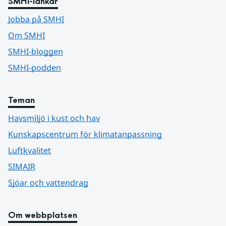
SMHI-länkar
Jobba på SMHI
Om SMHI
SMHI-bloggen
SMHI-podden
Teman
Havsmiljö i kust och hav
Kunskapscentrum för klimatanpassning
Luftkvalitet
SIMAIR
Sjöar och vattendrag
Om webbplatsen