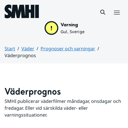
Hoppa till sidans innehåll
Meny
Varning
Gul, Sverige
Start
Väder
Prognoser och varningar
Väderprognos
Huvudinnehåll
Väderprognos
SMHI publicerar väderfilmer måndagar, onsdagar och 
fredagar. Eller vid särskilda väder- eller 
varningssituationer.