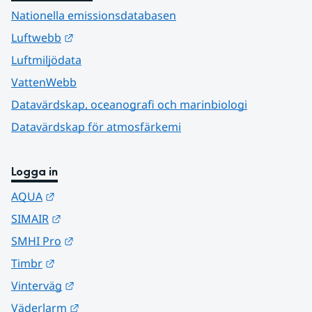
Nationella emissionsdatabasen
Länk till annan webbplats.
Luftwebb
Luftmiljödata
VattenWebb
Datavärdskap, oceanografi och marinbiologi
Datavärdskap för atmosfärkemi
Logga in
Länk till annan webbplats.
AQUA
Länk till annan webbplats.
SIMAIR
Länk till annan webbplats.
SMHI Pro
Länk till annan webbplats.
Timbr
Länk till annan webbplats.
Vinterväg
Länk till annan webbplats.
Väderlarm