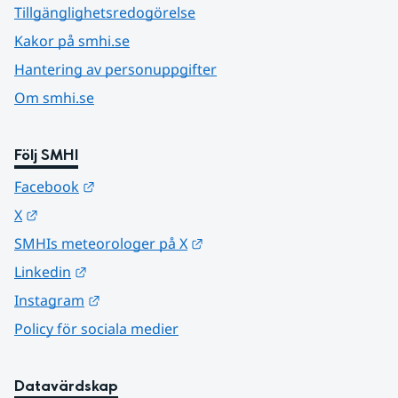
Tillgänglighetsredogörelse
Kakor på smhi.se
Hantering av personuppgifter
Om smhi.se
Följ SMHI
Länk till annan webbplats.
Facebook
Länk till annan webbplats.
X
Länk till annan webbplats.
SMHIs meteorologer på X
Länk till annan webbplats.
Linkedin
Länk till annan webbplats.
Instagram
Policy för sociala medier
Datavärdskap