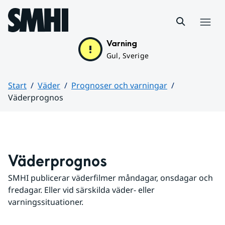
Hoppa till sidans innehåll
Meny
Varning
Gul, Sverige
Start
Väder
Prognoser och varningar
Väderprognos
Huvudinnehåll
Väderprognos
SMHI publicerar väderfilmer måndagar, onsdagar och 
fredagar. Eller vid särskilda väder- eller 
varningssituationer.