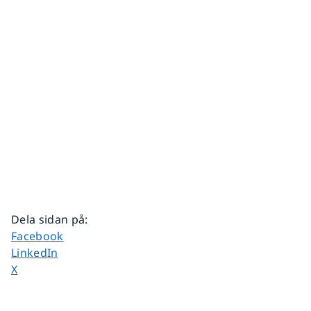
Dela sidan på
:
Dela sidan på
Facebook
Dela sidan på
LinkedIn
Dela sidan på
X