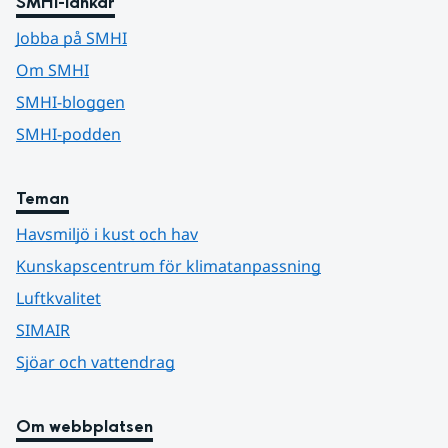
SMHI-länkar
Jobba på SMHI
Om SMHI
SMHI-bloggen
SMHI-podden
Teman
Havsmiljö i kust och hav
Kunskapscentrum för klimatanpassning
Luftkvalitet
SIMAIR
Sjöar och vattendrag
Om webbplatsen