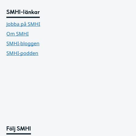
SMHI-länkar
Jobba på SMHI
Om SMHI
SMHI-bloggen
SMHI-podden
Följ SMHI