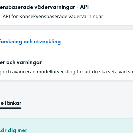
ensbaserade vädervarningar - API
r API för Konsekvensbaserade vädervarningar
Forskning och utveckling
er och varningar
 och avancerad modellutveckling för att du ska veta vad s
e länkar
Lär dig mer