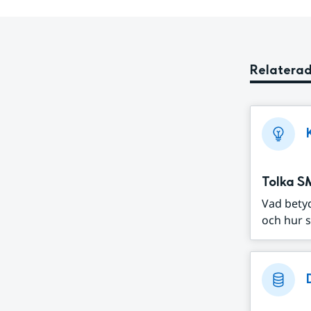
Relaterad
Tolka S
Vad bety
och hur s