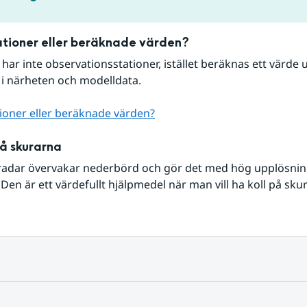
tioner eller beräknade värden?
r har inte observationsstationer, istället beräknas ett värde u
 i närheten och modelldata.
ioner eller beräknade värden?
på skurarna
radar övervakar nederbörd och gör det med hög upplösning 
Den är ett värdefullt hjälpmedel när man vill ha koll på sku