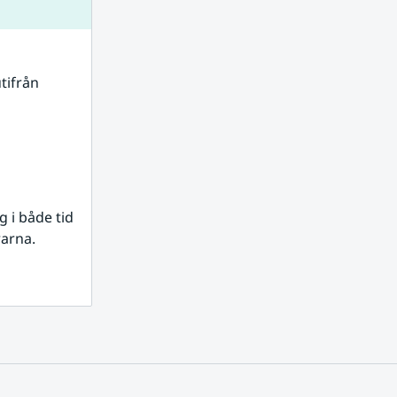
tifrån 
i både tid 
rarna.