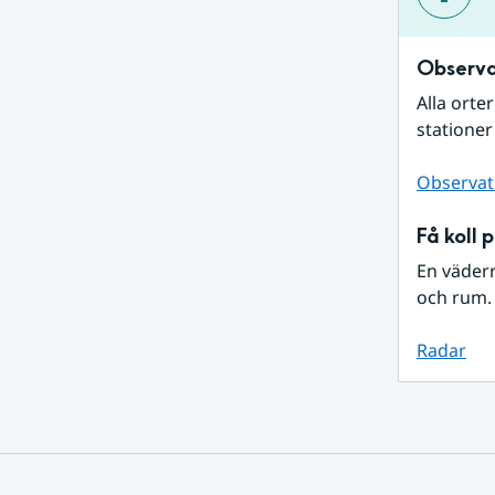
Observa
Alla orte
stationer
Observat
Få koll 
En väder
och rum. 
Radar