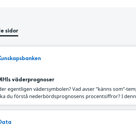
e sidor
Kunskapsbanken
MHIs väderprognoser
der egentligen vädersymbolen? Vad avser ”känns som”-tem
ka du förstå nederbördsprognosens procentsiffror? I denna
Data