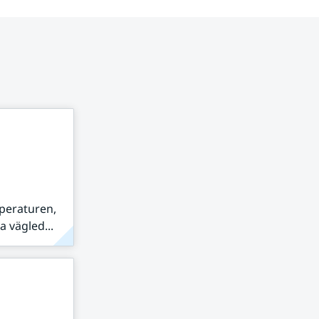
peraturen,
 vägled...