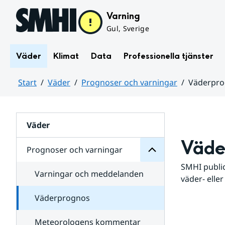
Hoppa till sidans innehåll
Varning
Gul, Sverige
Väder
Klimat
Data
Professionella tjänster
Start
Väder
Prognoser och varningar
Väderpr
varningar
och
Huvudinnehåll
Prognoser
för
Undersidor
Väder
Väde
Prognoser och varningar
SMHI public
Varningar och meddelanden
väder- eller
Väderprognos
Meteorologens kommentar