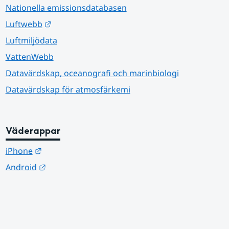
Nationella emissionsdatabasen
Länk till annan webbplats.
Luftwebb
Luftmiljödata
VattenWebb
Datavärdskap, oceanografi och marinbiologi
Datavärdskap för atmosfärkemi
Väderappar
Länk till annan webbplats.
iPhone
Länk till annan webbplats.
Android