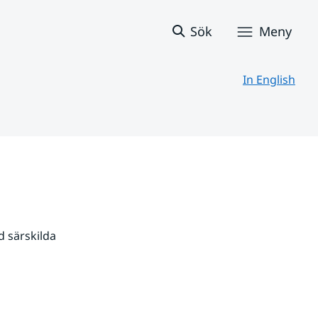
Sök
Meny
In English
 särskilda 