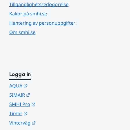
Tillgänglighetsredogörelse
Kakor på smhi.se
Hantering av personuppgifter
Om smhi.se
Logga in
Länk till annan webbplats.
AQUA
Länk till annan webbplats.
SIMAIR
Länk till annan webbplats.
SMHI Pro
Länk till annan webbplats.
Timbr
Länk till annan webbplats.
Vinterväg