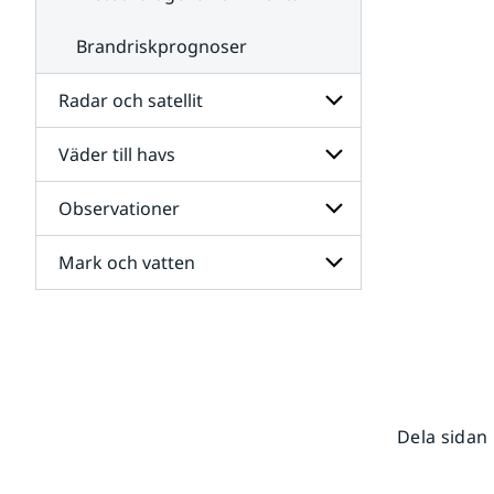
Brandriskprognoser
Radar och satellit
Väder till havs
Undersidor
för
Radar
Observationer
Undersidor
och
för
satellit
Väder
Mark och vatten
Undersidor
till
för
havs
Observationer
Undersidor
för
Mark
och
vatten
Dela sidan