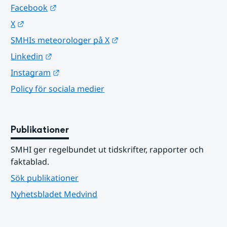
Länk till annan webbplats.
Facebook
Länk till annan webbplats.
X
Länk till annan webbplats.
SMHIs meteorologer på X
Länk till annan webbplats.
Linkedin
Länk till annan webbplats.
Instagram
Policy för sociala medier
Publikationer
SMHI ger regelbundet ut tidskrifter, rapporter och 
faktablad.
Sök publikationer
Nyhetsbladet Medvind