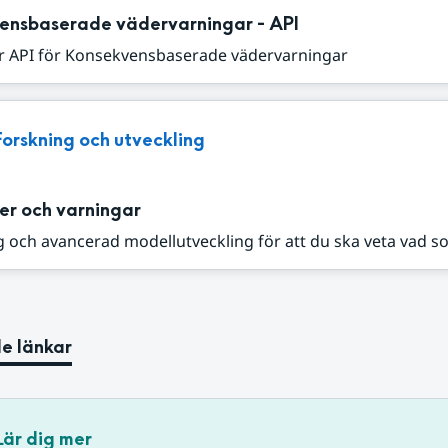
ensbaserade vädervarningar - API
r API för Konsekvensbaserade vädervarningar
Forskning och utveckling
er och varningar
 och avancerad modellutveckling för att du ska veta vad s
e länkar
Lär dig mer