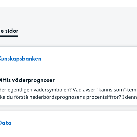
e sidor
Kunskapsbanken
MHIs väderprognoser
der egentligen vädersymbolen? Vad avser ”känns som”-tem
ka du förstå nederbördsprognosens procentsiffror? I denna
Data