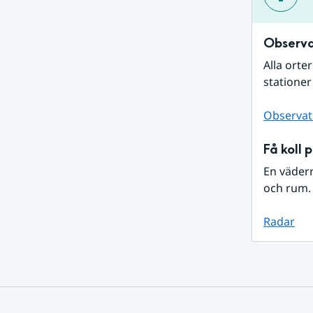
Observa
Alla orte
stationer
Observat
Få koll 
En väder
och rum. 
Radar