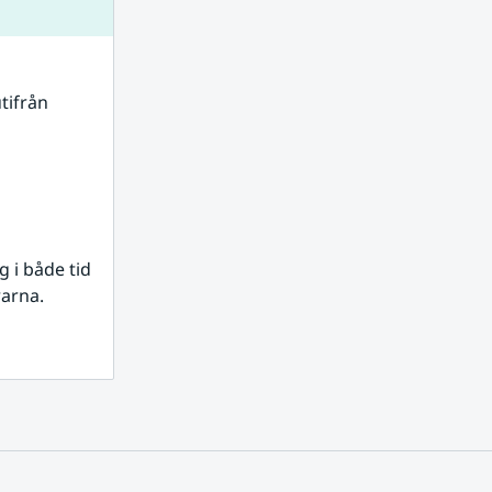
tifrån 
i både tid 
rarna.