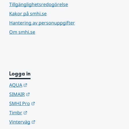
Tillgänglighetsredogörelse
Kakor på smhi.se
Hantering av personuppgifter
Om smhi.se
Logga in
Länk till annan webbplats.
AQUA
Länk till annan webbplats.
SIMAIR
Länk till annan webbplats.
SMHI Pro
Länk till annan webbplats.
Timbr
Länk till annan webbplats.
Vinterväg