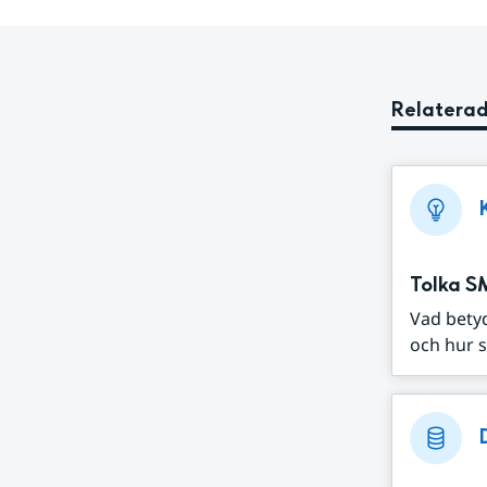
Relaterad
Tolka S
Vad bety
och hur s