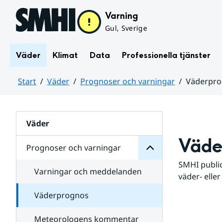
Hoppa till sidans innehåll
Varning
Gul, Sverige
Väder
Klimat
Data
Professionella tjänster
Start
Väder
Prognoser och varningar
Väderpr
varningar
och
Huvudinnehåll
Prognoser
för
Undersidor
Väder
Väde
Prognoser och varningar
SMHI public
Varningar och meddelanden
väder- eller
Väderprognos
Meteorologens kommentar