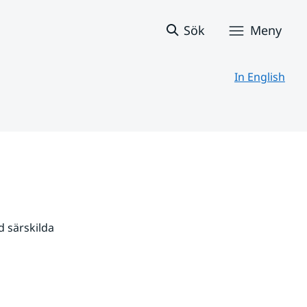
Sök
Meny
In English
 särskilda 