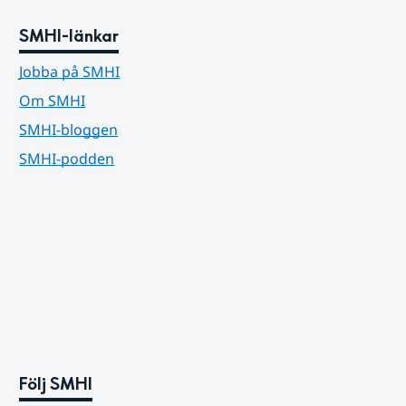
SMHI-länkar
Jobba på SMHI
Om SMHI
SMHI-bloggen
SMHI-podden
Följ SMHI