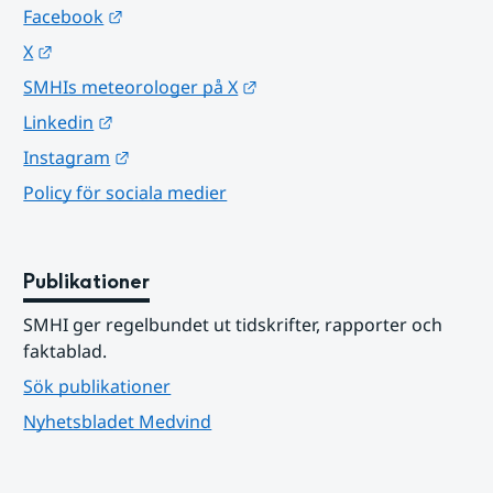
Länk till annan webbplats.
Facebook
Länk till annan webbplats.
X
Länk till annan webbplats.
SMHIs meteorologer på X
Länk till annan webbplats.
Linkedin
Länk till annan webbplats.
Instagram
Policy för sociala medier
Publikationer
SMHI ger regelbundet ut tidskrifter, rapporter och 
faktablad.
Sök publikationer
Nyhetsbladet Medvind