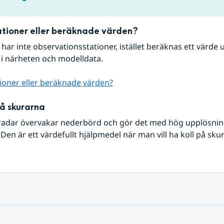
tioner eller beräknade värden?
r har inte observationsstationer, istället beräknas ett värde u
 i närheten och modelldata.
ioner eller beräknade värden?
på skurarna
radar övervakar nederbörd och gör det med hög upplösning 
Den är ett värdefullt hjälpmedel när man vill ha koll på sku