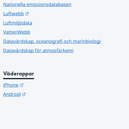
Nationella emissionsdatabasen
Länk till annan webbplats.
Luftwebb
Luftmiljödata
VattenWebb
Datavärdskap, oceanografi och marinbiologi
Datavärdskap för atmosfärkemi
Väderappar
Länk till annan webbplats.
iPhone
Länk till annan webbplats.
Android