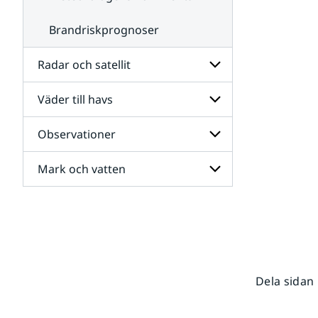
Brandriskprognoser
Radar och satellit
Väder till havs
Undersidor
för
Radar
Observationer
Undersidor
och
för
satellit
Väder
Mark och vatten
Undersidor
till
för
havs
Observationer
Undersidor
för
Mark
och
vatten
Dela sidan