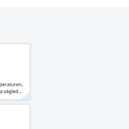
peraturen,
 vägled...