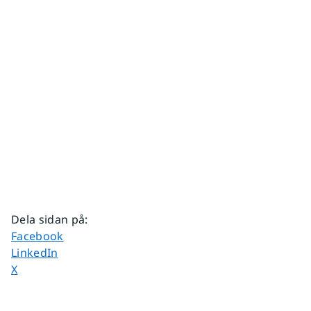
Dela sidan på
:
Dela sidan på
Facebook
Dela sidan på
LinkedIn
Dela sidan på
X