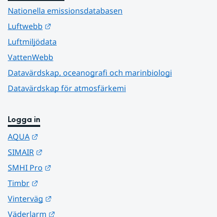
Nationella emissionsdatabasen
Länk till annan webbplats.
Luftwebb
Luftmiljödata
VattenWebb
Datavärdskap, oceanografi och marinbiologi
Datavärdskap för atmosfärkemi
Logga in
Länk till annan webbplats.
AQUA
Länk till annan webbplats.
SIMAIR
Länk till annan webbplats.
SMHI Pro
Länk till annan webbplats.
Timbr
Länk till annan webbplats.
Vinterväg
Länk till annan webbplats.
Väderlarm