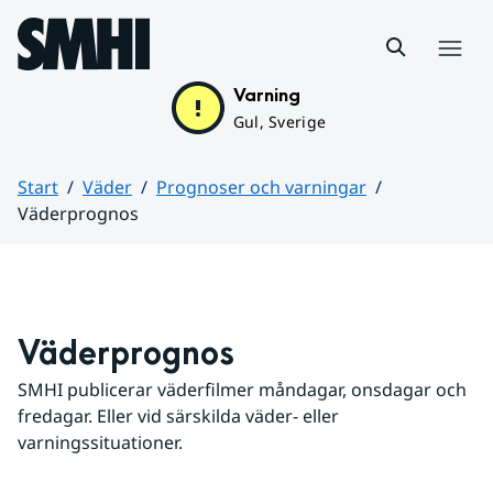
Hoppa till sidans innehåll
Meny
Varning
Gul, Sverige
Start
Väder
Prognoser och varningar
Väderprognos
Huvudinnehåll
Väderprognos
SMHI publicerar väderfilmer måndagar, onsdagar och 
fredagar. Eller vid särskilda väder- eller 
varningssituationer.