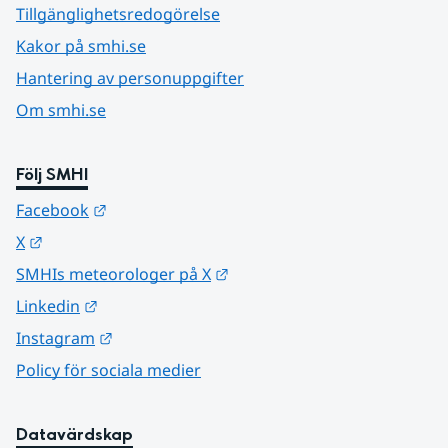
Tillgänglighetsredogörelse
Kakor på smhi.se
Hantering av personuppgifter
Om smhi.se
Följ SMHI
Länk till annan webbplats.
Facebook
Länk till annan webbplats.
X
Länk till annan webbplats.
SMHIs meteorologer på X
Länk till annan webbplats.
Linkedin
Länk till annan webbplats.
Instagram
Policy för sociala medier
Datavärdskap