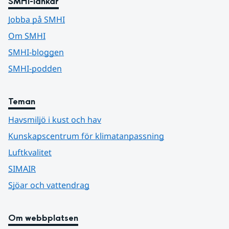
SMHI-länkar
Jobba på SMHI
Om SMHI
SMHI-bloggen
SMHI-podden
Teman
Havsmiljö i kust och hav
Kunskapscentrum för klimatanpassning
Luftkvalitet
SIMAIR
Sjöar och vattendrag
Om webbplatsen