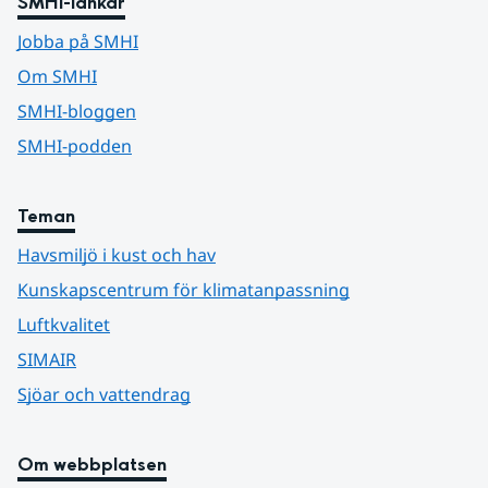
SMHI-länkar
Jobba på SMHI
Om SMHI
SMHI-bloggen
SMHI-podden
Teman
Havsmiljö i kust och hav
Kunskapscentrum för klimatanpassning
Luftkvalitet
SIMAIR
Sjöar och vattendrag
Om webbplatsen