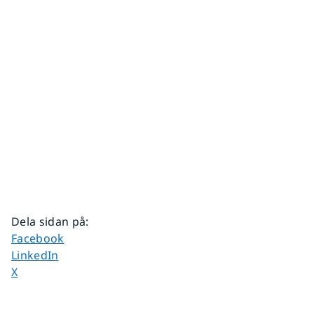
Dela sidan på
:
Dela sidan på
Facebook
Dela sidan på
LinkedIn
Dela sidan på
X