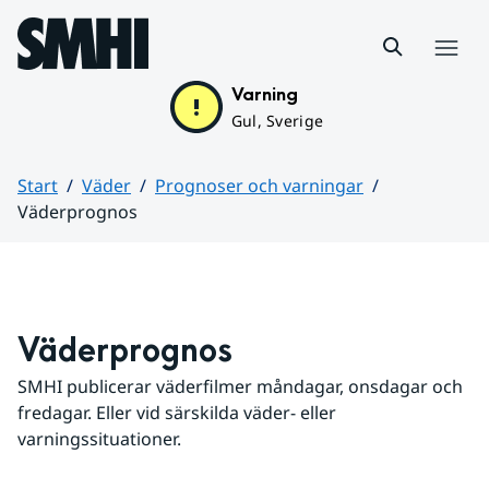
Hoppa till sidans innehåll
Meny
Varning
Gul, Sverige
Start
Väder
Prognoser och varningar
Väderprognos
Huvudinnehåll
Väderprognos
SMHI publicerar väderfilmer måndagar, onsdagar och 
fredagar. Eller vid särskilda väder- eller 
varningssituationer.