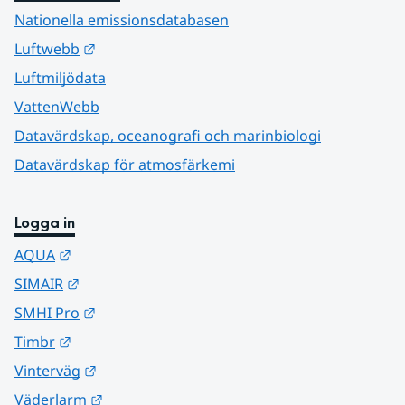
Nationella emissionsdatabasen
Länk till annan webbplats.
Luftwebb
Luftmiljödata
VattenWebb
Datavärdskap, oceanografi och marinbiologi
Datavärdskap för atmosfärkemi
Logga in
Länk till annan webbplats.
AQUA
Länk till annan webbplats.
SIMAIR
Länk till annan webbplats.
SMHI Pro
Länk till annan webbplats.
Timbr
Länk till annan webbplats.
Vinterväg
Länk till annan webbplats.
Väderlarm