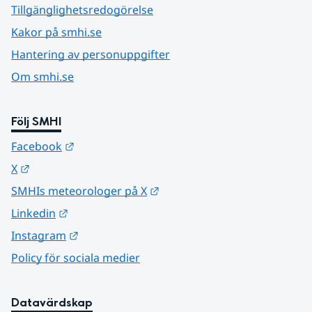
Tillgänglighetsredogörelse
Kakor på smhi.se
Hantering av personuppgifter
Om smhi.se
Följ SMHI
Länk till annan webbplats.
Facebook
Länk till annan webbplats.
X
Länk till annan webbplats.
SMHIs meteorologer på X
Länk till annan webbplats.
Linkedin
Länk till annan webbplats.
Instagram
Policy för sociala medier
Datavärdskap