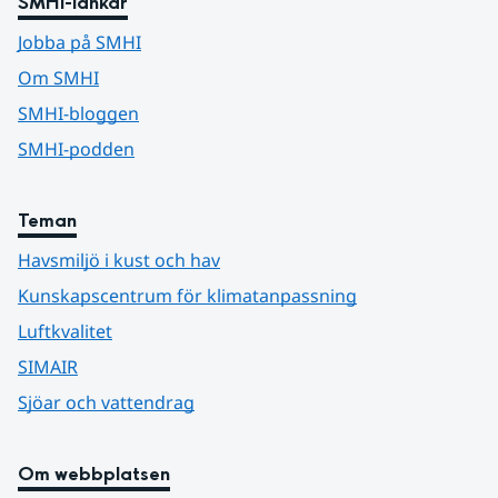
SMHI-länkar
Jobba på SMHI
Om SMHI
SMHI-bloggen
SMHI-podden
Teman
Havsmiljö i kust och hav
Kunskapscentrum för klimatanpassning
Luftkvalitet
SIMAIR
Sjöar och vattendrag
Om webbplatsen