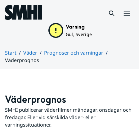
Hoppa till sidans innehåll
Meny
Varning
Gul, Sverige
Start
Väder
Prognoser och varningar
Väderprognos
Huvudinnehåll
Väderprognos
SMHI publicerar väderfilmer måndagar, onsdagar och 
fredagar. Eller vid särskilda väder- eller 
varningssituationer.