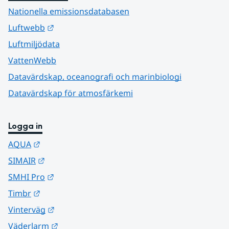
Nationella emissionsdatabasen
Länk till annan webbplats.
Luftwebb
Luftmiljödata
VattenWebb
Datavärdskap, oceanografi och marinbiologi
Datavärdskap för atmosfärkemi
Logga in
Länk till annan webbplats.
AQUA
Länk till annan webbplats.
SIMAIR
Länk till annan webbplats.
SMHI Pro
Länk till annan webbplats.
Timbr
Länk till annan webbplats.
Vinterväg
Länk till annan webbplats.
Väderlarm