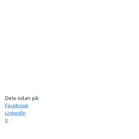
Dela sidan på
:
Dela sidan på
Facebook
Dela sidan på
LinkedIn
Dela sidan på
X