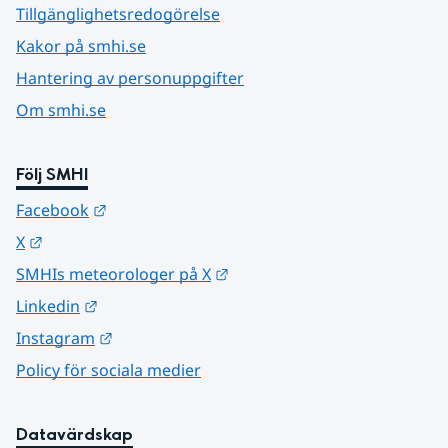
Tillgänglighetsredogörelse
Kakor på smhi.se
Hantering av personuppgifter
Om smhi.se
Följ SMHI
Länk till annan webbplats.
Facebook
Länk till annan webbplats.
X
Länk till annan webbplats.
SMHIs meteorologer på X
Länk till annan webbplats.
Linkedin
Länk till annan webbplats.
Instagram
Policy för sociala medier
Datavärdskap