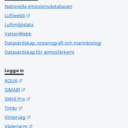
Nationella emissionsdatabasen
Länk till annan webbplats.
Luftwebb
Luftmiljödata
VattenWebb
Datavärdskap, oceanografi och marinbiologi
Datavärdskap för atmosfärkemi
Logga in
Länk till annan webbplats.
AQUA
Länk till annan webbplats.
SIMAIR
Länk till annan webbplats.
SMHI Pro
Länk till annan webbplats.
Timbr
Länk till annan webbplats.
Vinterväg
Länk till annan webbplats.
Väderlarm