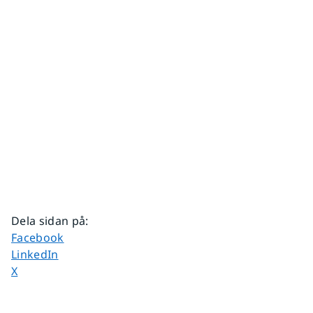
Dela sidan på
:
Dela sidan på
Facebook
Dela sidan på
LinkedIn
Dela sidan på
X