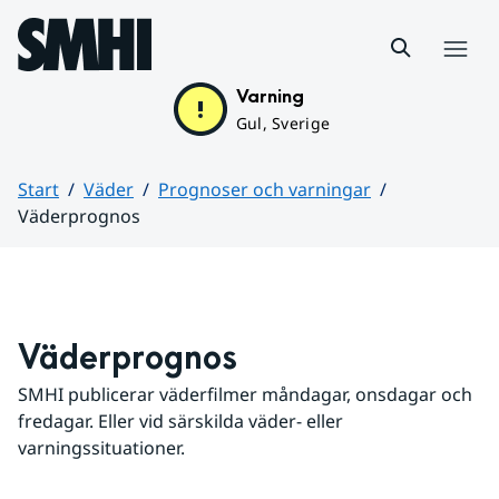
Hoppa till sidans innehåll
Meny
Varning
Gul, Sverige
Start
Väder
Prognoser och varningar
Väderprognos
Huvudinnehåll
Väderprognos
SMHI publicerar väderfilmer måndagar, onsdagar och 
fredagar. Eller vid särskilda väder- eller 
varningssituationer.