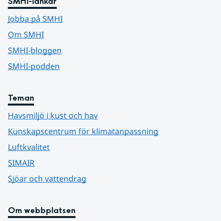
SMHI-länkar
Jobba på SMHI
Om SMHI
SMHI-bloggen
SMHI-podden
Teman
Havsmiljö i kust och hav
Kunskapscentrum för klimatanpassning
Luftkvalitet
SIMAIR
Sjöar och vattendrag
Om webbplatsen