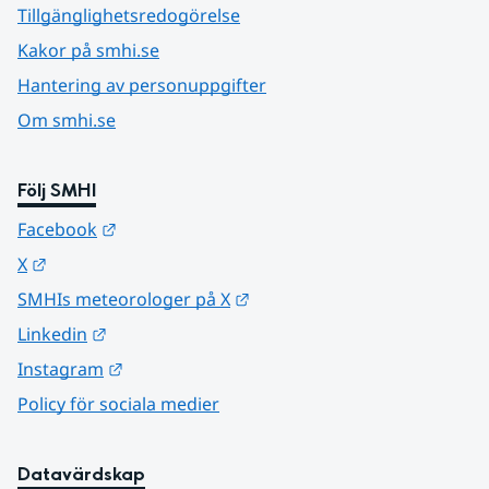
Tillgänglighetsredogörelse
Kakor på smhi.se
Hantering av personuppgifter
Om smhi.se
Följ SMHI
Länk till annan webbplats.
Facebook
Länk till annan webbplats.
X
Länk till annan webbplats.
SMHIs meteorologer på X
Länk till annan webbplats.
Linkedin
Länk till annan webbplats.
Instagram
Policy för sociala medier
Datavärdskap