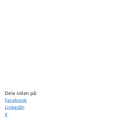
Dela sidan på
:
Dela sidan på
Facebook
Dela sidan på
LinkedIn
Dela sidan på
X