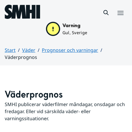
Hoppa till sidans innehåll
Meny
Varning
Gul, Sverige
Start
Väder
Prognoser och varningar
Väderprognos
Huvudinnehåll
Väderprognos
SMHI publicerar väderfilmer måndagar, onsdagar och 
fredagar. Eller vid särskilda väder- eller 
varningssituationer.