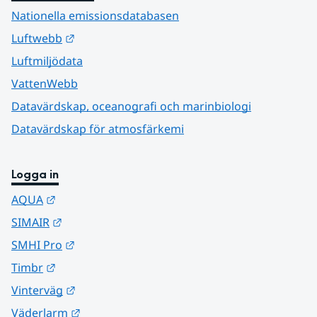
Nationella emissionsdatabasen
Länk till annan webbplats.
Luftwebb
Luftmiljödata
VattenWebb
Datavärdskap, oceanografi och marinbiologi
Datavärdskap för atmosfärkemi
Logga in
Länk till annan webbplats.
AQUA
Länk till annan webbplats.
SIMAIR
Länk till annan webbplats.
SMHI Pro
Länk till annan webbplats.
Timbr
Länk till annan webbplats.
Vinterväg
Länk till annan webbplats.
Väderlarm