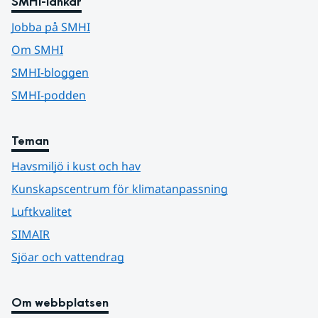
SMHI-länkar
Jobba på SMHI
Om SMHI
SMHI-bloggen
SMHI-podden
Teman
Havsmiljö i kust och hav
Kunskapscentrum för klimatanpassning
Luftkvalitet
SIMAIR
Sjöar och vattendrag
Om webbplatsen