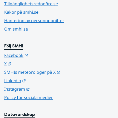
Tillgänglighetsredogörelse
Kakor på smhi.se
Hantering av personuppgifter
Om smhi.se
Följ SMHI
Länk till annan webbplats.
Facebook
Länk till annan webbplats.
X
Länk till annan webbplats.
SMHIs meteorologer på X
Länk till annan webbplats.
Linkedin
Länk till annan webbplats.
Instagram
Policy för sociala medier
Datavärdskap