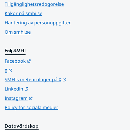
Tillgänglighetsredogörelse
Kakor på smhi.se
Hantering av personuppgifter
Om smhi.se
Följ SMHI
Länk till annan webbplats.
Facebook
Länk till annan webbplats.
X
Länk till annan webbplats.
SMHIs meteorologer på X
Länk till annan webbplats.
Linkedin
Länk till annan webbplats.
Instagram
Policy för sociala medier
Datavärdskap