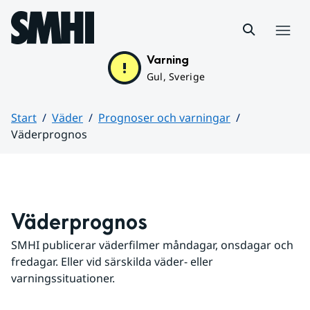
Hoppa till sidans innehåll
Meny
Varning
Gul, Sverige
Start
Väder
Prognoser och varningar
Väderprognos
Huvudinnehåll
Väderprognos
SMHI publicerar väderfilmer måndagar, onsdagar och 
fredagar. Eller vid särskilda väder- eller 
varningssituationer.