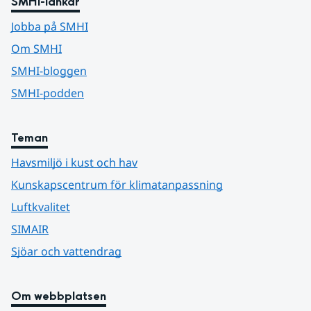
SMHI-länkar
Jobba på SMHI
Om SMHI
SMHI-bloggen
SMHI-podden
Teman
Havsmiljö i kust och hav
Kunskapscentrum för klimatanpassning
Luftkvalitet
SIMAIR
Sjöar och vattendrag
Om webbplatsen