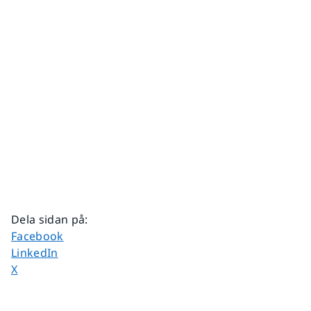
Dela sidan på
:
Dela sidan på
Facebook
Dela sidan på
LinkedIn
Dela sidan på
X