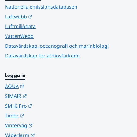
Nationella emissionsdatabasen
Länk till annan webbplats.
Luftwebb
Luftmiljödata
VattenWebb
Datavärdskap, oceanografi och marinbiologi
Datavärdskap för atmosfärkemi
Logga in
Länk till annan webbplats.
AQUA
Länk till annan webbplats.
SIMAIR
Länk till annan webbplats.
SMHI Pro
Länk till annan webbplats.
Timbr
Länk till annan webbplats.
Vinterväg
Länk till annan webbplats.
Väderlarm