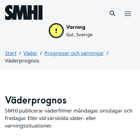
Hoppa till sidans innehåll
Meny
Varning
Gul, Sverige
Start
Väder
Prognoser och varningar
Väderprognos
Huvudinnehåll
Väderprognos
SMHI publicerar väderfilmer måndagar, onsdagar och 
fredagar. Eller vid särskilda väder- eller 
varningssituationer.