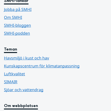
SMHI-länkar
Jobba på SMHI
Om SMHI
SMHI-bloggen
SMHI-podden
Teman
Havsmiljö i kust och hav
Kunskapscentrum för klimatanpassning
Luftkvalitet
SIMAIR
Sjöar och vattendrag
Om webbplatsen