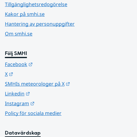
Tillgänglighetsredogörelse
Kakor på smhi.se
Hantering av personuppgifter
Om smhi.se
Följ SMHI
Länk till annan webbplats.
Facebook
Länk till annan webbplats.
X
Länk till annan webbplats.
SMHIs meteorologer på X
Länk till annan webbplats.
Linkedin
Länk till annan webbplats.
Instagram
Policy för sociala medier
Datavärdskap