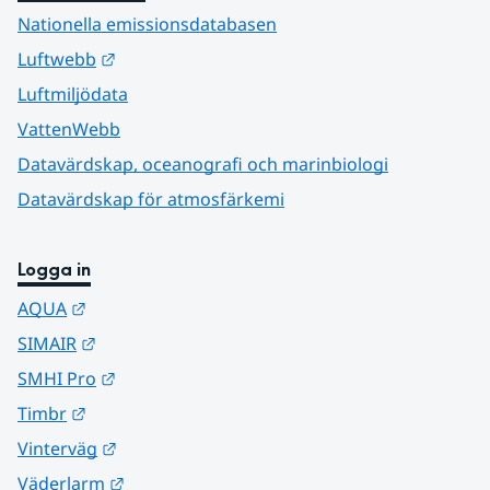
Nationella emissionsdatabasen
Länk till annan webbplats.
Luftwebb
Luftmiljödata
VattenWebb
Datavärdskap, oceanografi och marinbiologi
Datavärdskap för atmosfärkemi
Logga in
Länk till annan webbplats.
AQUA
Länk till annan webbplats.
SIMAIR
Länk till annan webbplats.
SMHI Pro
Länk till annan webbplats.
Timbr
Länk till annan webbplats.
Vinterväg
Länk till annan webbplats.
Väderlarm