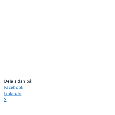
Dela sidan på
:
Dela sidan på
Facebook
Dela sidan på
LinkedIn
Dela sidan på
X