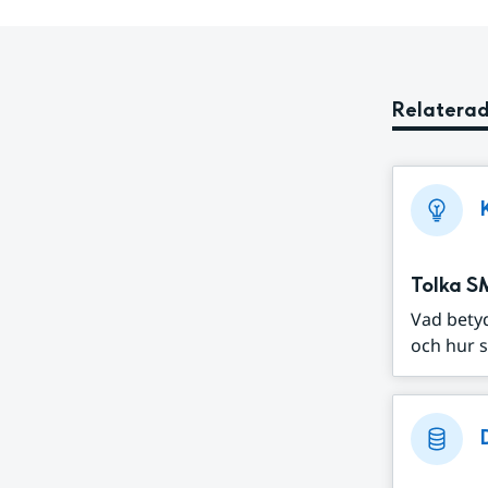
Relaterad
Tolka S
Vad bety
och hur s