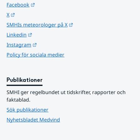
Länk till annan webbplats.
Facebook
Länk till annan webbplats.
X
Länk till annan webbplats.
SMHIs meteorologer på X
Länk till annan webbplats.
Linkedin
Länk till annan webbplats.
Instagram
Policy för sociala medier
Publikationer
SMHI ger regelbundet ut tidskrifter, rapporter och 
faktablad.
Sök publikationer
Nyhetsbladet Medvind