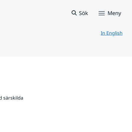
Sök
Meny
In English
 särskilda 