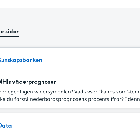
e sidor
Kunskapsbanken
MHIs väderprognoser
der egentligen vädersymbolen? Vad avser ”känns som”-tem
ka du förstå nederbördsprognosens procentsiffror? I denna
Data