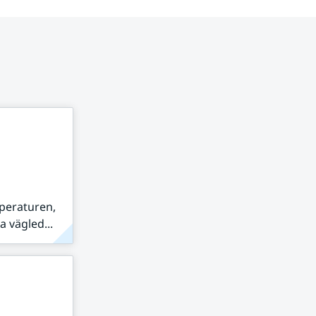
peraturen,
 vägled...