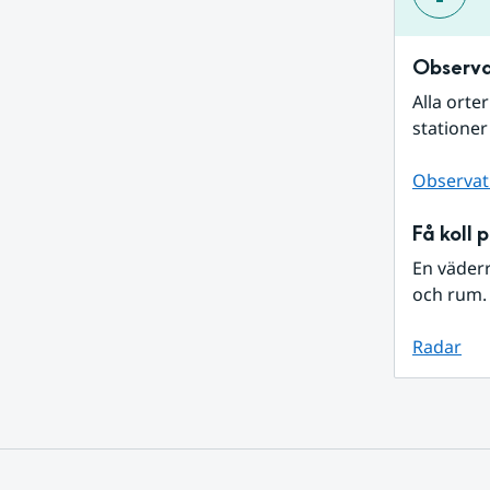
Observa
Alla orte
stationer
Observat
Få koll 
En väder
och rum. 
Radar