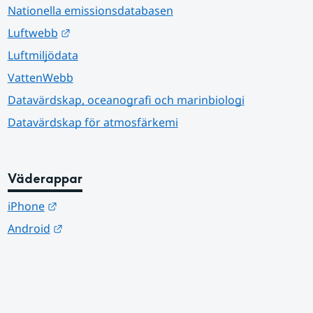
Nationella emissionsdatabasen
Länk till annan webbplats.
Luftwebb
Luftmiljödata
VattenWebb
Datavärdskap, oceanografi och marinbiologi
Datavärdskap för atmosfärkemi
Väderappar
Länk till annan webbplats.
iPhone
Länk till annan webbplats.
Android