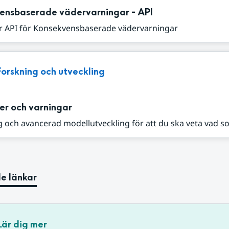
ensbaserade vädervarningar - API
r API för Konsekvensbaserade vädervarningar
Forskning och utveckling
er och varningar
 och avancerad modellutveckling för att du ska veta vad s
e länkar
Lär dig mer