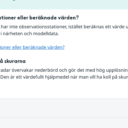
tioner eller beräknade värden?
r har inte observationsstationer, istället beräknas ett värde u
 i närheten och modelldata.
ioner eller beräknade värden?
på skurarna
radar övervakar nederbörd och gör det med hög upplösning 
Den är ett värdefullt hjälpmedel när man vill ha koll på sku