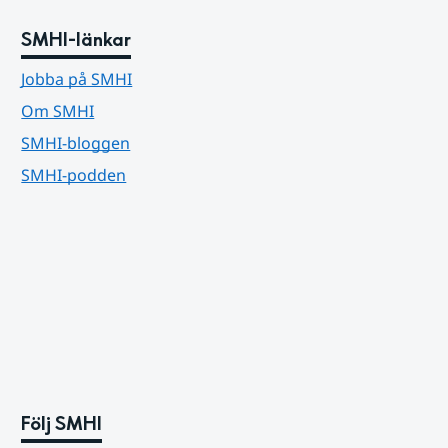
SMHI-länkar
Jobba på SMHI
Om SMHI
SMHI-bloggen
SMHI-podden
Följ SMHI