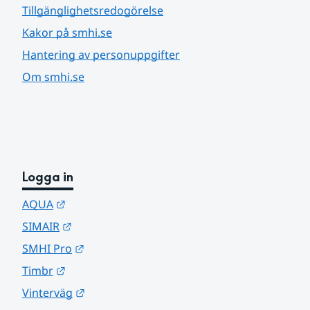
Tillgänglighetsredogörelse
Kakor på smhi.se
Hantering av personuppgifter
Om smhi.se
Logga in
Länk till annan webbplats.
AQUA
Länk till annan webbplats.
SIMAIR
Länk till annan webbplats.
SMHI Pro
Länk till annan webbplats.
Timbr
Länk till annan webbplats.
Vinterväg