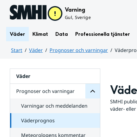
Hoppa till sidans innehåll
Varning
Gul, Sverige
Väder
Klimat
Data
Professionella tjänster
Start
Väder
Prognoser och varningar
Väderpr
varningar
och
Huvudinnehåll
Prognoser
för
Undersidor
Väder
Väde
Prognoser och varningar
SMHI public
Varningar och meddelanden
väder- eller
Väderprognos
Meteorologens kommentar