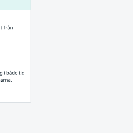
tifrån 
i både tid 
rarna.