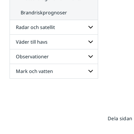
Brandriskprognoser
Radar och satellit
Väder till havs
Undersidor
för
Radar
Observationer
Undersidor
och
för
satellit
Väder
Mark och vatten
Undersidor
till
för
havs
Observationer
Undersidor
för
Mark
och
vatten
Dela sidan