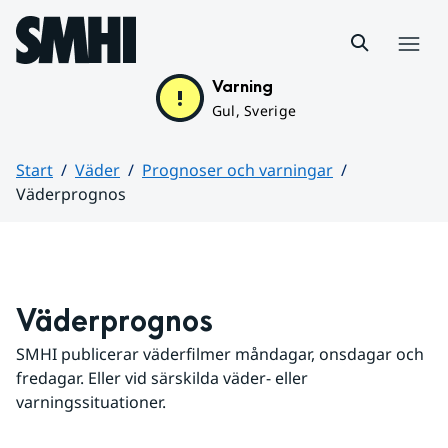
Hoppa till sidans innehåll
Meny
Varning
Gul, Sverige
Start
Väder
Prognoser och varningar
Väderprognos
Huvudinnehåll
Väderprognos
SMHI publicerar väderfilmer måndagar, onsdagar och 
fredagar. Eller vid särskilda väder- eller 
varningssituationer.