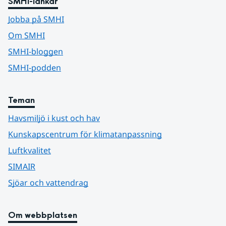
SMHI-länkar
Jobba på SMHI
Om SMHI
SMHI-bloggen
SMHI-podden
Teman
Havsmiljö i kust och hav
Kunskapscentrum för klimatanpassning
Luftkvalitet
SIMAIR
Sjöar och vattendrag
Om webbplatsen