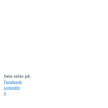
Dela sidan på
:
Dela sidan på
Facebook
Dela sidan på
LinkedIn
Dela sidan på
X