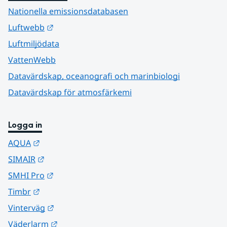
Nationella emissionsdatabasen
Länk till annan webbplats.
Luftwebb
Luftmiljödata
VattenWebb
Datavärdskap, oceanografi och marinbiologi
Datavärdskap för atmosfärkemi
Logga in
Länk till annan webbplats.
AQUA
Länk till annan webbplats.
SIMAIR
Länk till annan webbplats.
SMHI Pro
Länk till annan webbplats.
Timbr
Länk till annan webbplats.
Vinterväg
Länk till annan webbplats.
Väderlarm