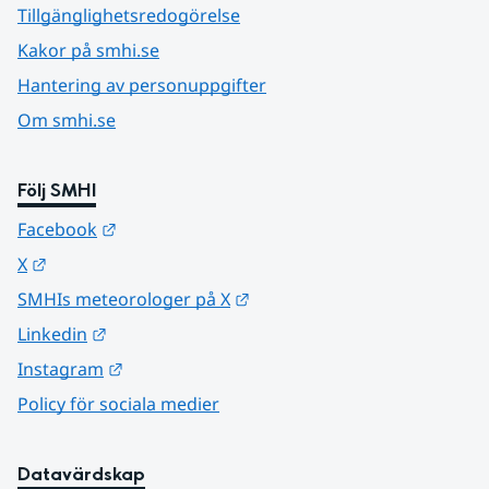
Tillgänglighetsredogörelse
Kakor på smhi.se
Hantering av personuppgifter
Om smhi.se
Följ SMHI
Länk till annan webbplats.
Facebook
Länk till annan webbplats.
X
Länk till annan webbplats.
SMHIs meteorologer på X
Länk till annan webbplats.
Linkedin
Länk till annan webbplats.
Instagram
Policy för sociala medier
Datavärdskap