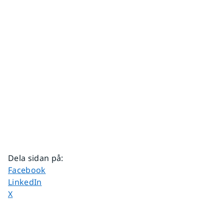
Dela sidan på
:
Dela sidan på
Facebook
Dela sidan på
LinkedIn
Dela sidan på
X