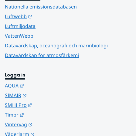
Nationella emissionsdatabasen
Länk till annan webbplats.
Luftwebb
Luftmiljödata
VattenWebb
Datavärdskap, oceanografi och marinbiologi
Datavärdskap för atmosfärkemi
Logga in
Länk till annan webbplats.
AQUA
Länk till annan webbplats.
SIMAIR
Länk till annan webbplats.
SMHI Pro
Länk till annan webbplats.
Timbr
Länk till annan webbplats.
Vinterväg
Länk till annan webbplats.
Väderlarm