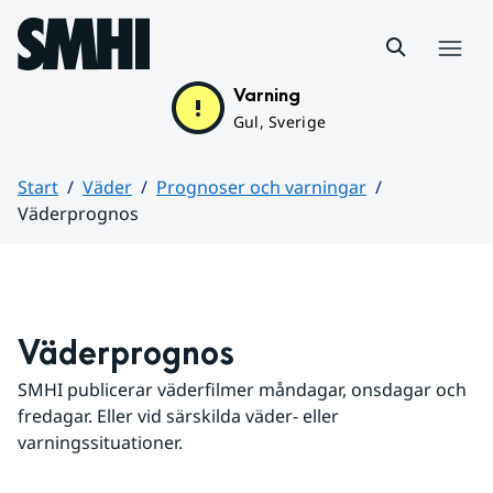
Hoppa till sidans innehåll
Meny
Varning
Gul, Sverige
Start
Väder
Prognoser och varningar
Väderprognos
Huvudinnehåll
Väderprognos
SMHI publicerar väderfilmer måndagar, onsdagar och 
fredagar. Eller vid särskilda väder- eller 
varningssituationer.