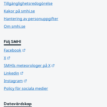
Tillgänglighetsredogörelse
Kakor på smhi.se
Hantering av personuppgifter
Om smhi.se
Följ SMHI
Länk till annan webbplats.
Facebook
Länk till annan webbplats.
X
Länk till annan webbplats.
SMHIs meteorologer på X
Länk till annan webbplats.
Linkedin
Länk till annan webbplats.
Instagram
Policy för sociala medier
Datavärdskap