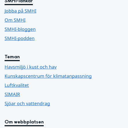
SMHI-länkar
Jobba på SMHI
Om SMHI
SMHI-bloggen
SMHI-podden
Teman
Havsmiljö i kust och hav
Kunskapscentrum för klimatanpassning
Luftkvalitet
SIMAIR
Sjöar och vattendrag
Om webbplatsen