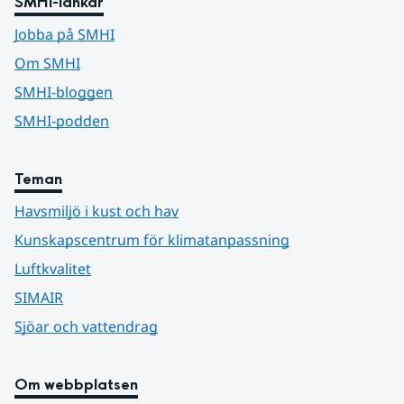
SMHI-länkar
Jobba på SMHI
Om SMHI
SMHI-bloggen
SMHI-podden
Teman
Havsmiljö i kust och hav
Kunskapscentrum för klimatanpassning
Luftkvalitet
SIMAIR
Sjöar och vattendrag
Om webbplatsen