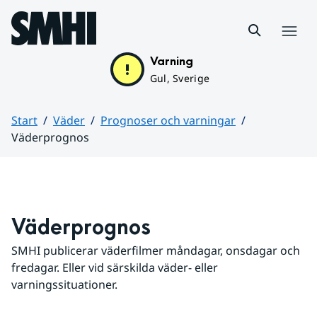
Hoppa till sidans innehåll
Meny
Varning
Gul, Sverige
Start
Väder
Prognoser och varningar
Väderprognos
Huvudinnehåll
Väderprognos
SMHI publicerar väderfilmer måndagar, onsdagar och 
fredagar. Eller vid särskilda väder- eller 
varningssituationer.