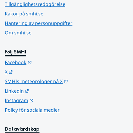
Tillgänglighetsredogörelse
Kakor på smhi.se
Hantering av personuppgifter
Om smhi.se
Följ SMHI
Länk till annan webbplats.
Facebook
Länk till annan webbplats.
X
Länk till annan webbplats.
SMHIs meteorologer på X
Länk till annan webbplats.
Linkedin
Länk till annan webbplats.
Instagram
Policy för sociala medier
Datavärdskap