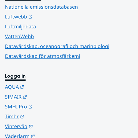
Nationella emissionsdatabasen
Länk till annan webbplats.
Luftwebb
Luftmiljödata
VattenWebb
Datavärdskap, oceanografi och marinbiologi
Datavärdskap för atmosfärkemi
Logga in
Länk till annan webbplats.
AQUA
Länk till annan webbplats.
SIMAIR
Länk till annan webbplats.
SMHI Pro
Länk till annan webbplats.
Timbr
Länk till annan webbplats.
Vinterväg
Länk till annan webbplats.
Väderlarm