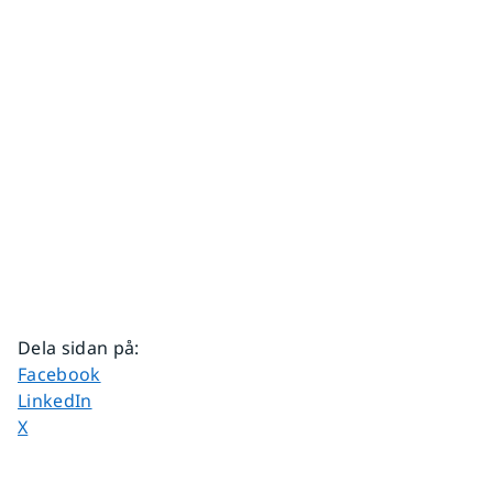
Dela sidan på
:
Dela sidan på
Facebook
Dela sidan på
LinkedIn
Dela sidan på
X