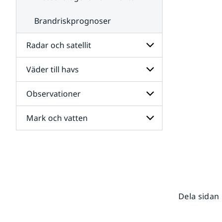
Brandriskprognoser
Radar och satellit
Väder till havs
Undersidor
för
Radar
Observationer
Undersidor
och
för
satellit
Väder
Mark och vatten
Undersidor
till
för
havs
Observationer
Undersidor
för
Mark
och
vatten
Dela sidan