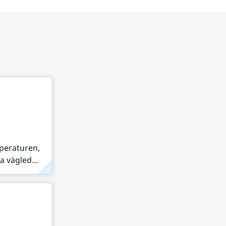
peraturen,
 vägled...