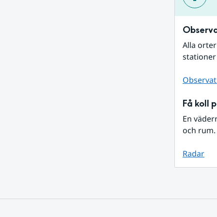
Observa
Alla orte
stationer
Observat
Få koll 
En väder
och rum. 
Radar