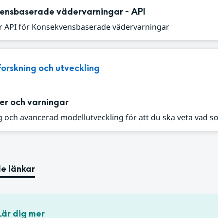
ensbaserade vädervarningar - API
r API för Konsekvensbaserade vädervarningar
Forskning och utveckling
er och varningar
 och avancerad modellutveckling för att du ska veta vad s
e länkar
Lär dig mer