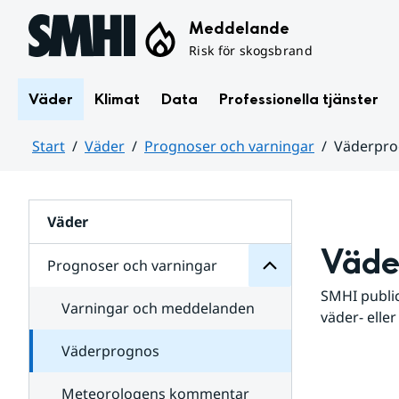
Hoppa till sidans innehåll
Meddelande
Risk för skogsbrand
Väder
Klimat
Data
Professionella tjänster
Start
Väder
Prognoser och varningar
Väderpr
varningar
och
Huvudinnehåll
Prognoser
för
Undersidor
Väder
Väde
Prognoser och varningar
SMHI public
Varningar och meddelanden
väder- eller
Väderprognos
Meteorologens kommentar