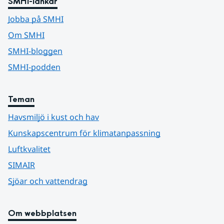
SMHI-länkar
Jobba på SMHI
Om SMHI
SMHI-bloggen
SMHI-podden
Teman
Havsmiljö i kust och hav
Kunskapscentrum för klimatanpassning
Luftkvalitet
SIMAIR
Sjöar och vattendrag
Om webbplatsen