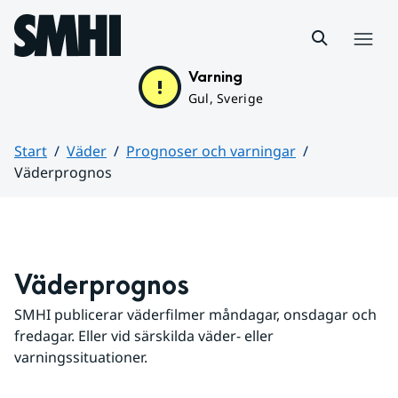
Hoppa till sidans innehåll
Meny
Varning
Gul, Sverige
Start
Väder
Prognoser och varningar
Väderprognos
Huvudinnehåll
Väderprognos
SMHI publicerar väderfilmer måndagar, onsdagar och 
fredagar. Eller vid särskilda väder- eller 
varningssituationer.