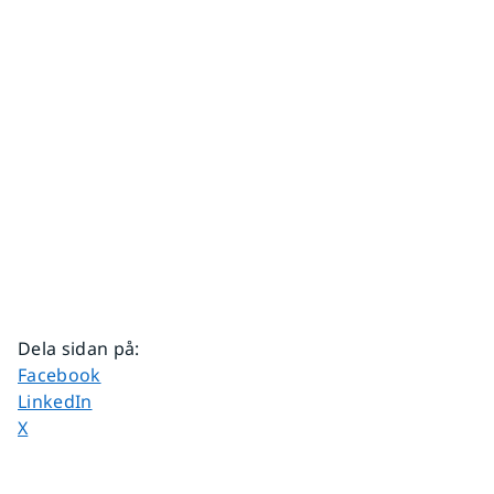
Dela sidan på
:
Dela sidan på
Facebook
Dela sidan på
LinkedIn
Dela sidan på
X