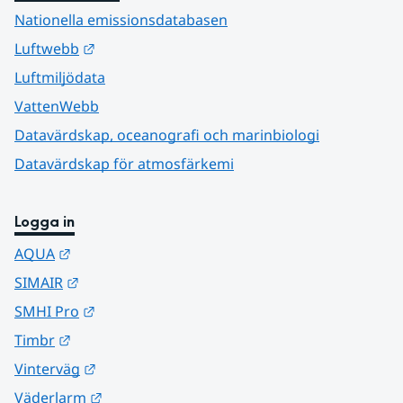
Nationella emissionsdatabasen
Länk till annan webbplats.
Luftwebb
Luftmiljödata
VattenWebb
Datavärdskap, oceanografi och marinbiologi
Datavärdskap för atmosfärkemi
Logga in
Länk till annan webbplats.
AQUA
Länk till annan webbplats.
SIMAIR
Länk till annan webbplats.
SMHI Pro
Länk till annan webbplats.
Timbr
Länk till annan webbplats.
Vinterväg
Länk till annan webbplats.
Väderlarm