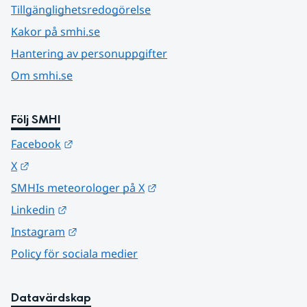
Tillgänglighetsredogörelse
Kakor på smhi.se
Hantering av personuppgifter
Om smhi.se
Följ SMHI
Länk till annan webbplats.
Facebook
Länk till annan webbplats.
X
Länk till annan webbplats.
SMHIs meteorologer på X
Länk till annan webbplats.
Linkedin
Länk till annan webbplats.
Instagram
Policy för sociala medier
Datavärdskap