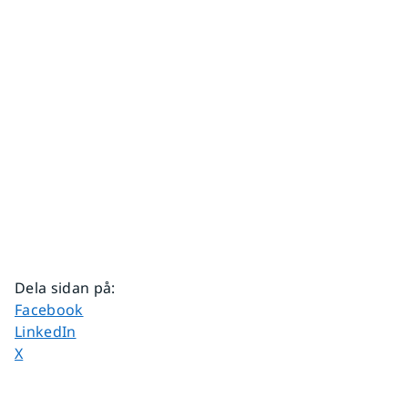
Dela sidan på
:
Dela sidan på
Facebook
Dela sidan på
LinkedIn
Dela sidan på
X