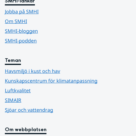
SMHI-länkar
Jobba på SMHI
Om SMHI
SMHI-bloggen
SMHI-podden
Teman
Havsmiljö i kust och hav
Kunskapscentrum för klimatanpassning
Luftkvalitet
SIMAIR
Sjöar och vattendrag
Om webbplatsen