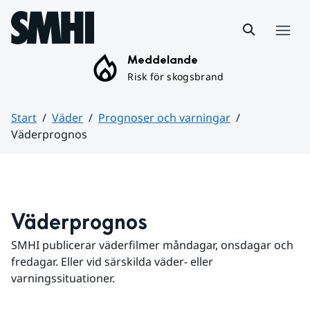
Hoppa till sidans innehåll
Meny
Meddelande
Risk för skogsbrand
Start
Väder
Prognoser och varningar
Väderprognos
Huvudinnehåll
Väderprognos
SMHI publicerar väderfilmer måndagar, onsdagar och 
fredagar. Eller vid särskilda väder- eller 
varningssituationer.