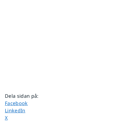
Dela sidan på
:
Dela sidan på
Facebook
Dela sidan på
LinkedIn
Dela sidan på
X