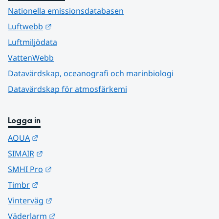
Nationella emissionsdatabasen
Länk till annan webbplats.
Luftwebb
Luftmiljödata
VattenWebb
Datavärdskap, oceanografi och marinbiologi
Datavärdskap för atmosfärkemi
Logga in
Länk till annan webbplats.
AQUA
Länk till annan webbplats.
SIMAIR
Länk till annan webbplats.
SMHI Pro
Länk till annan webbplats.
Timbr
Länk till annan webbplats.
Vinterväg
Länk till annan webbplats.
Väderlarm