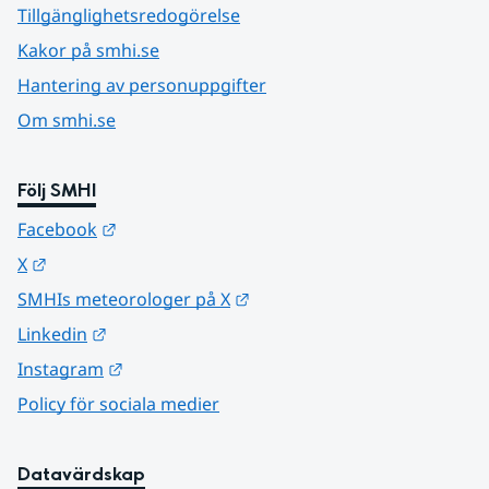
Tillgänglighetsredogörelse
Kakor på smhi.se
Hantering av personuppgifter
Om smhi.se
Följ SMHI
Länk till annan webbplats.
Facebook
Länk till annan webbplats.
X
Länk till annan webbplats.
SMHIs meteorologer på X
Länk till annan webbplats.
Linkedin
Länk till annan webbplats.
Instagram
Policy för sociala medier
Datavärdskap