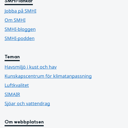
SMHI-länkar
Jobba på SMHI
Om SMHI
SMHI-bloggen
SMHI-podden
Teman
Havsmiljö i kust och hav
Kunskapscentrum för klimatanpassning
Luftkvalitet
SIMAIR
Sjöar och vattendrag
Om webbplatsen