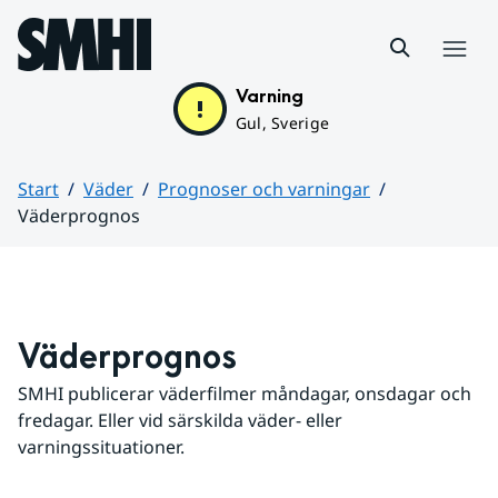
Hoppa till sidans innehåll
Meny
Varning
Gul, Sverige
Start
Väder
Prognoser och varningar
Väderprognos
Huvudinnehåll
Väderprognos
SMHI publicerar väderfilmer måndagar, onsdagar och 
fredagar. Eller vid särskilda väder- eller 
varningssituationer.