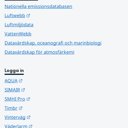
Nationella emissionsdatabasen
Länk till annan webbplats.
Luftwebb
Luftmiljödata
VattenWebb
Datavärdskap, oceanografi och marinbiologi
Datavärdskap för atmosfärkemi
Logga in
Länk till annan webbplats.
AQUA
Länk till annan webbplats.
SIMAIR
Länk till annan webbplats.
SMHI Pro
Länk till annan webbplats.
Timbr
Länk till annan webbplats.
Vinterväg
Länk till annan webbplats.
Väderlarm