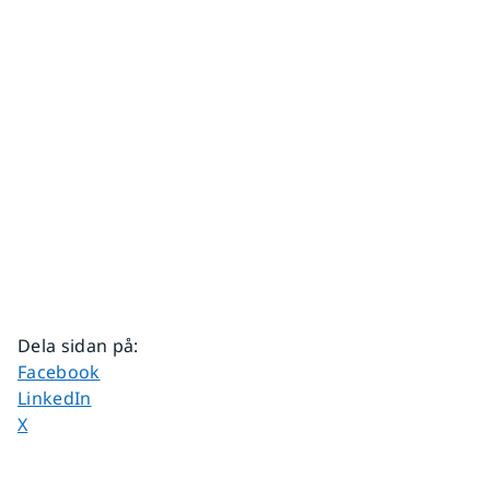
Dela sidan på
:
Dela sidan på
Facebook
Dela sidan på
LinkedIn
Dela sidan på
X