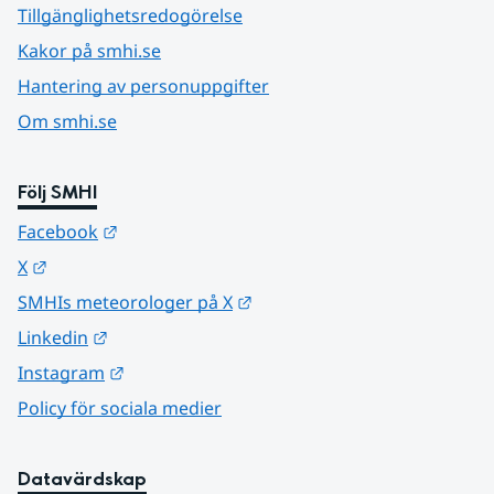
Tillgänglighetsredogörelse
Kakor på smhi.se
Hantering av personuppgifter
Om smhi.se
Följ SMHI
Länk till annan webbplats.
Facebook
Länk till annan webbplats.
X
Länk till annan webbplats.
SMHIs meteorologer på X
Länk till annan webbplats.
Linkedin
Länk till annan webbplats.
Instagram
Policy för sociala medier
Datavärdskap