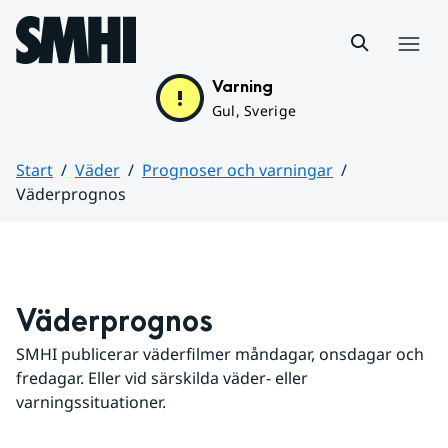
Hoppa till sidans innehåll
Meny
Varning
Gul, Sverige
Start
Väder
Prognoser och varningar
Väderprognos
Huvudinnehåll
Väderprognos
SMHI publicerar väderfilmer måndagar, onsdagar och 
fredagar. Eller vid särskilda väder- eller 
varningssituationer.