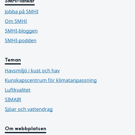
SMHI-länkar
Jobba på SMHI
Om SMHI
SMHI-bloggen
SMHI-podden
Teman
Havsmiljö i kust och hav
Kunskapscentrum för klimatanpassning
Luftkvalitet
SIMAIR
Sjöar och vattendrag
Om webbplatsen