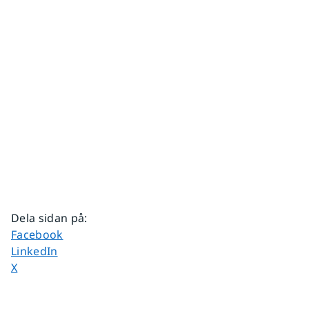
Dela sidan på
:
Dela sidan på
Facebook
Dela sidan på
LinkedIn
Dela sidan på
X