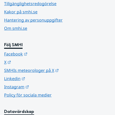
Tillgänglighetsredogörelse
Kakor på smhi.se
Hantering av personuppgifter
Om smhi.se
Följ SMHI
Länk till annan webbplats.
Facebook
Länk till annan webbplats.
X
Länk till annan webbplats.
SMHIs meteorologer på X
Länk till annan webbplats.
Linkedin
Länk till annan webbplats.
Instagram
Policy för sociala medier
Datavärdskap