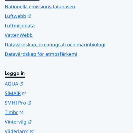
Nationella emissionsdatabasen
Länk till annan webbplats.
Luftwebb
Luftmiljödata
VattenWebb
Datavärdskap, oceanografi och marinbiologi
Datavärdskap för atmosfärkemi
Logga in
Länk till annan webbplats.
AQUA
Länk till annan webbplats.
SIMAIR
Länk till annan webbplats.
SMHI Pro
Länk till annan webbplats.
Timbr
Länk till annan webbplats.
Vinterväg
Länk till annan webbplats.
Väderlarm