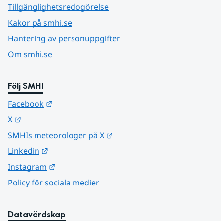
Tillgänglighetsredogörelse
Kakor på smhi.se
Hantering av personuppgifter
Om smhi.se
Följ SMHI
Länk till annan webbplats.
Facebook
Länk till annan webbplats.
X
Länk till annan webbplats.
SMHIs meteorologer på X
Länk till annan webbplats.
Linkedin
Länk till annan webbplats.
Instagram
Policy för sociala medier
Datavärdskap