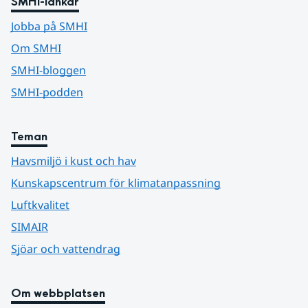
SMHI-länkar
Jobba på SMHI
Om SMHI
SMHI-bloggen
SMHI-podden
Teman
Havsmiljö i kust och hav
Kunskapscentrum för klimatanpassning
Luftkvalitet
SIMAIR
Sjöar och vattendrag
Om webbplatsen