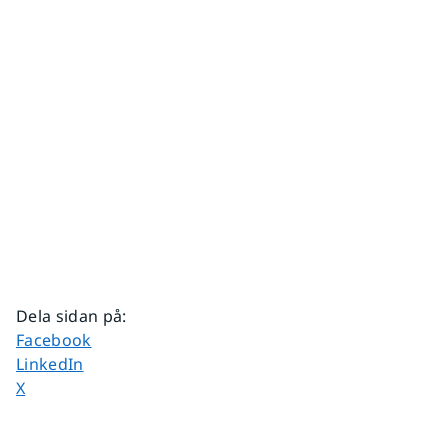
Dela sidan på
:
Dela sidan på
Facebook
Dela sidan på
LinkedIn
Dela sidan på
X