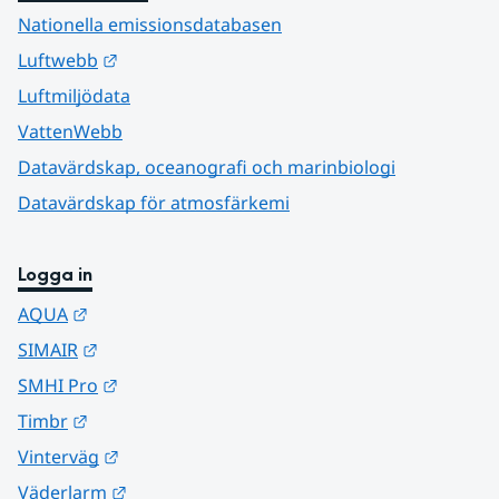
Nationella emissionsdatabasen
Länk till annan webbplats.
Luftwebb
Luftmiljödata
VattenWebb
Datavärdskap, oceanografi och marinbiologi
Datavärdskap för atmosfärkemi
Logga in
Länk till annan webbplats.
AQUA
Länk till annan webbplats.
SIMAIR
Länk till annan webbplats.
SMHI Pro
Länk till annan webbplats.
Timbr
Länk till annan webbplats.
Vinterväg
Länk till annan webbplats.
Väderlarm