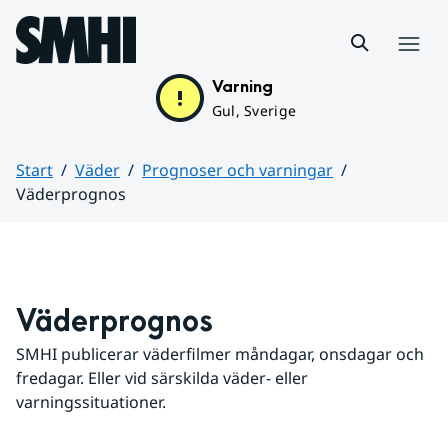
Hoppa till sidans innehåll
Meny
Varning
Gul, Sverige
Start
Väder
Prognoser och varningar
Väderprognos
Huvudinnehåll
Väderprognos
SMHI publicerar väderfilmer måndagar, onsdagar och 
fredagar. Eller vid särskilda väder- eller 
varningssituationer.