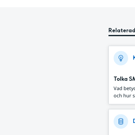
Relaterad
Tolka S
Vad bety
och hur s