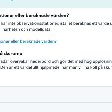
tioner eller beräknade värden?
r har inte observationsstationer, istället beräknas ett värde u
 i närheten och modelldata.
ioner eller beräknade värden?
på skurarna
radar övervakar nederbörd och gör det med hög upplösning 
Den är ett värdefullt hjälpmedel när man vill ha koll på sku