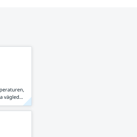
peraturen,
 vägled...