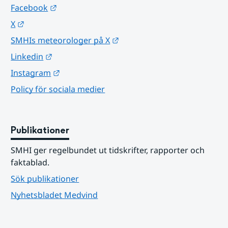
Länk till annan webbplats.
Facebook
Länk till annan webbplats.
X
Länk till annan webbplats.
SMHIs meteorologer på X
Länk till annan webbplats.
Linkedin
Länk till annan webbplats.
Instagram
Policy för sociala medier
Publikationer
SMHI ger regelbundet ut tidskrifter, rapporter och 
faktablad.
Sök publikationer
Nyhetsbladet Medvind