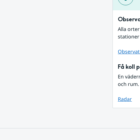
Observa
Alla orte
stationer
Observat
Få koll 
En väder
och rum. 
Radar