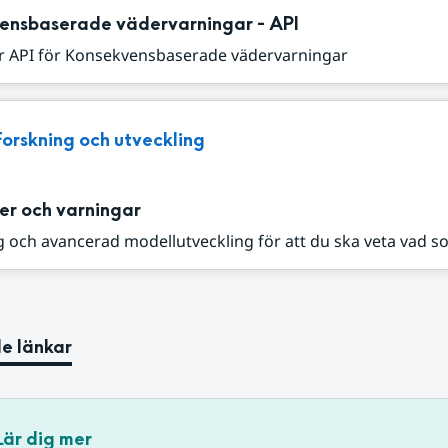
ensbaserade vädervarningar - API
r API för Konsekvensbaserade vädervarningar
Forskning och utveckling
er och varningar
 och avancerad modellutveckling för att du ska veta vad s
e länkar
Lär dig mer