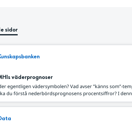
e sidor
Kunskapsbanken
MHIs väderprognoser
der egentligen vädersymbolen? Vad avser ”känns som”-tem
ka du förstå nederbördsprognosens procentsiffror? I denna
Data