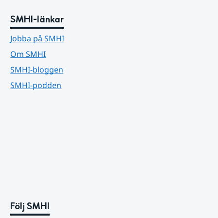
SMHI-länkar
Jobba på SMHI
Om SMHI
SMHI-bloggen
SMHI-podden
Följ SMHI