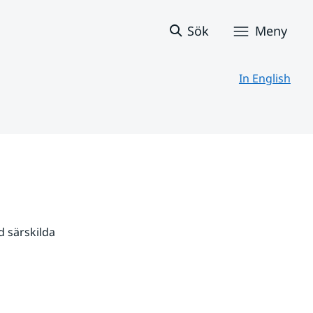
Sök
Meny
In English
 särskilda 