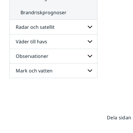
Brandriskprognoser
Radar och satellit
Väder till havs
Undersidor
för
Radar
Observationer
Undersidor
och
för
satellit
Väder
Mark och vatten
Undersidor
till
för
havs
Observationer
Undersidor
för
Mark
och
vatten
Dela sidan