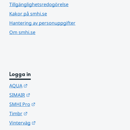
Tillgänglighetsredogörelse
Kakor på smhi.se
Hantering av personuppgifter
Om smhi.se
Logga in
Länk till annan webbplats.
AQUA
Länk till annan webbplats.
SIMAIR
Länk till annan webbplats.
SMHI Pro
Länk till annan webbplats.
Timbr
Länk till annan webbplats.
Vinterväg