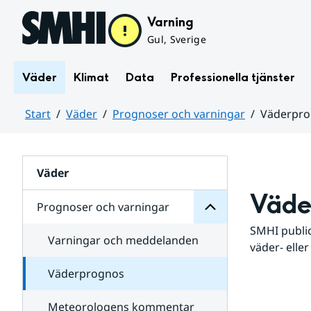
Hoppa till sidans innehåll
Varning
Gul, Sverige
Väder
Klimat
Data
Professionella tjänster
Start
Väder
Prognoser och varningar
Väderpr
varningar
och
Huvudinnehåll
Prognoser
för
Undersidor
Väder
Väde
Prognoser och varningar
SMHI public
Varningar och meddelanden
väder- eller
Väderprognos
Meteorologens kommentar