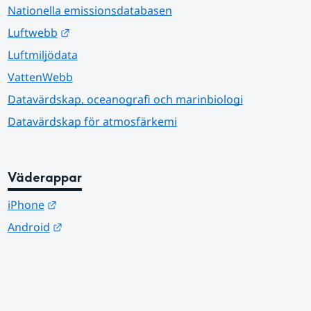
Nationella emissionsdatabasen
Länk till annan webbplats.
Luftwebb
Luftmiljödata
VattenWebb
Datavärdskap, oceanografi och marinbiologi
Datavärdskap för atmosfärkemi
Väderappar
Länk till annan webbplats.
iPhone
Länk till annan webbplats.
Android