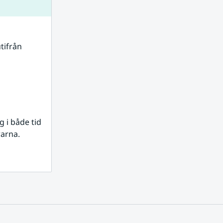
tifrån 
i både tid 
rarna.