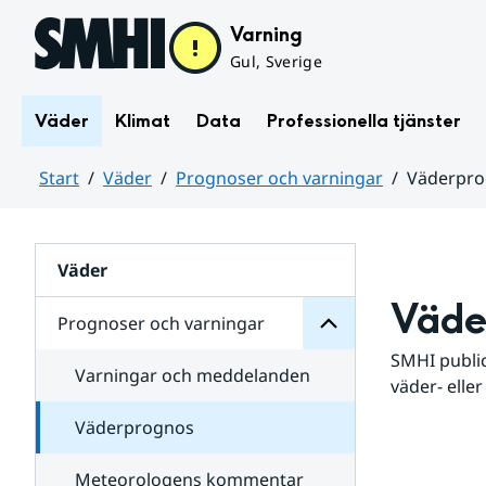
Hoppa till sidans innehåll
Varning
Gul, Sverige
Väder
Klimat
Data
Professionella tjänster
Start
Väder
Prognoser och varningar
Väderpr
varningar
och
Huvudinnehåll
Prognoser
för
Undersidor
Väder
Väde
Prognoser och varningar
SMHI public
Varningar och meddelanden
väder- eller
Väderprognos
Meteorologens kommentar