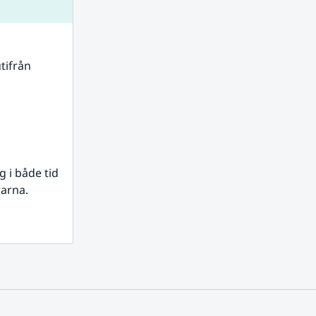
tifrån 
i både tid 
rarna.