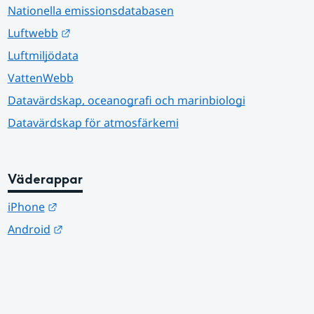
Nationella emissionsdatabasen
Länk till annan webbplats.
Luftwebb
Luftmiljödata
VattenWebb
Datavärdskap, oceanografi och marinbiologi
Datavärdskap för atmosfärkemi
Väderappar
Länk till annan webbplats.
iPhone
Länk till annan webbplats.
Android