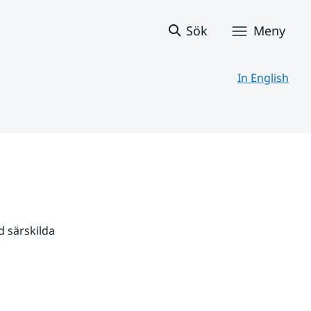
Sök
Meny
In English
 särskilda 