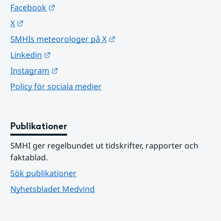
Länk till annan webbplats.
Facebook
Länk till annan webbplats.
X
Länk till annan webbplats.
SMHIs meteorologer på X
Länk till annan webbplats.
Linkedin
Länk till annan webbplats.
Instagram
Policy för sociala medier
Publikationer
SMHI ger regelbundet ut tidskrifter, rapporter och 
faktablad.
Sök publikationer
Nyhetsbladet Medvind