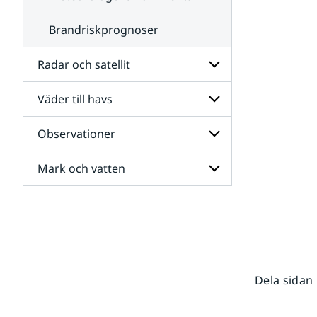
Brandriskprognoser
Radar och satellit
Väder till havs
Undersidor
för
Radar
Observationer
Undersidor
och
för
satellit
Väder
Mark och vatten
Undersidor
till
för
havs
Observationer
Undersidor
för
Mark
och
vatten
Dela sidan