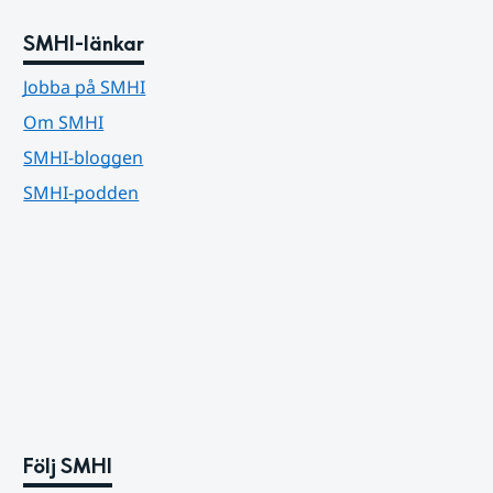
SMHI-länkar
Jobba på SMHI
Om SMHI
SMHI-bloggen
SMHI-podden
Följ SMHI