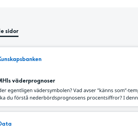
e sidor
Kunskapsbanken
MHIs väderprognoser
der egentligen vädersymbolen? Vad avser ”känns som”-tem
ka du förstå nederbördsprognosens procentsiffror? I denna
Data