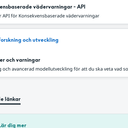
ensbaserade vädervarningar - API
r API för Konsekvensbaserade vädervarningar
Forskning och utveckling
er och varningar
 och avancerad modellutveckling för att du ska veta vad s
e länkar
Lär dig mer