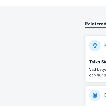
Relaterad
Tolka S
Vad bety
och hur s