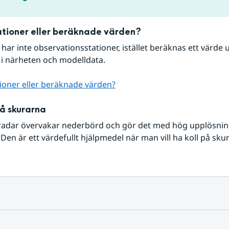
tioner eller beräknade värden?
r har inte observationsstationer, istället beräknas ett värde u
 i närheten och modelldata.
ioner eller beräknade värden?
på skurarna
radar övervakar nederbörd och gör det med hög upplösning 
Den är ett värdefullt hjälpmedel när man vill ha koll på sku