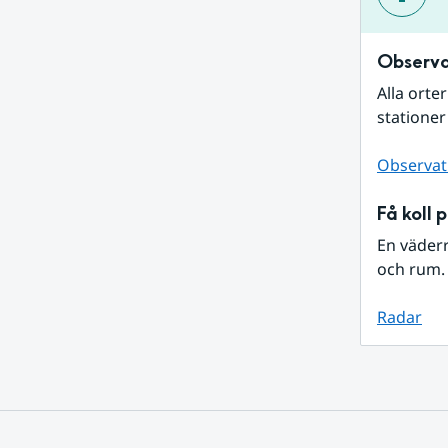
Observa
Alla orte
stationer
Observat
Få koll 
En väder
och rum. 
Radar