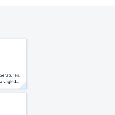
peraturen,
 vägled...