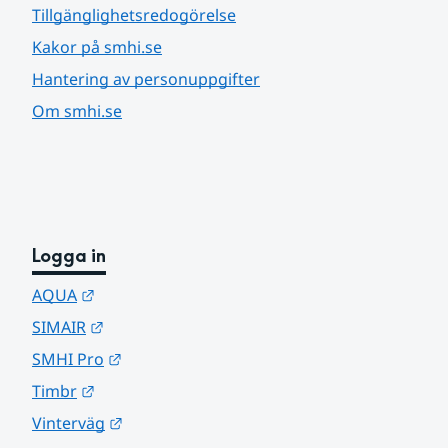
Tillgänglighetsredogörelse
Kakor på smhi.se
Hantering av personuppgifter
Om smhi.se
Logga in
Länk till annan webbplats.
AQUA
Länk till annan webbplats.
SIMAIR
Länk till annan webbplats.
SMHI Pro
Länk till annan webbplats.
Timbr
Länk till annan webbplats.
Vinterväg