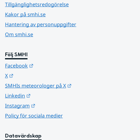
Tillgänglighetsredogörelse
Kakor på smhi.se
Hantering av personuppgifter
Om smhi.se
Följ SMHI
Länk till annan webbplats.
Facebook
Länk till annan webbplats.
X
Länk till annan webbplats.
SMHIs meteorologer på X
Länk till annan webbplats.
Linkedin
Länk till annan webbplats.
Instagram
Policy för sociala medier
Datavärdskap