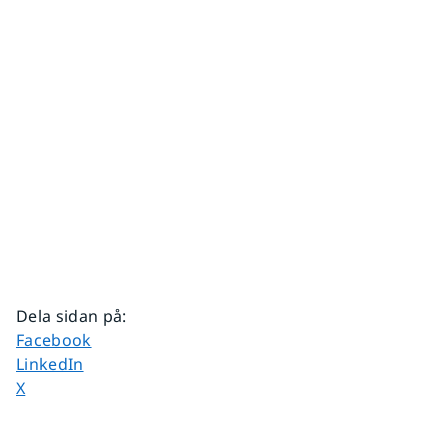
Dela sidan på
:
Dela sidan på
Facebook
Dela sidan på
LinkedIn
Dela sidan på
X