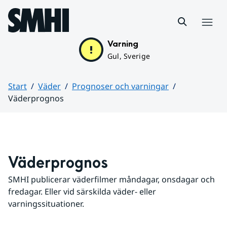
Hoppa till sidans innehåll
Meny
Varning
Gul, Sverige
Start
Väder
Prognoser och varningar
Väderprognos
Huvudinnehåll
Väderprognos
SMHI publicerar väderfilmer måndagar, onsdagar och 
fredagar. Eller vid särskilda väder- eller 
varningssituationer.