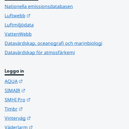
Nationella emissionsdatabasen
Länk till annan webbplats.
Luftwebb
Luftmiljödata
VattenWebb
Datavärdskap, oceanografi och marinbiologi
Datavärdskap för atmosfärkemi
Logga in
Länk till annan webbplats.
AQUA
Länk till annan webbplats.
SIMAIR
Länk till annan webbplats.
SMHI Pro
Länk till annan webbplats.
Timbr
Länk till annan webbplats.
Vinterväg
Länk till annan webbplats.
Väderlarm