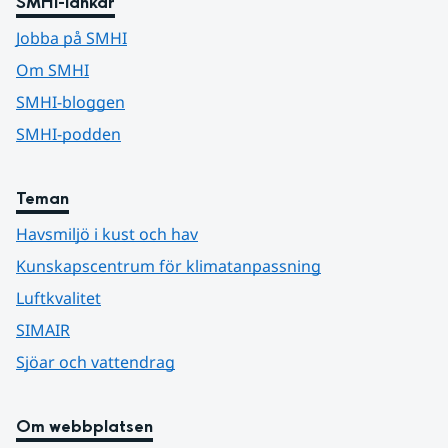
SMHI-länkar
Jobba på SMHI
Om SMHI
SMHI-bloggen
SMHI-podden
Teman
Havsmiljö i kust och hav
Kunskapscentrum för klimatanpassning
Luftkvalitet
SIMAIR
Sjöar och vattendrag
Om webbplatsen