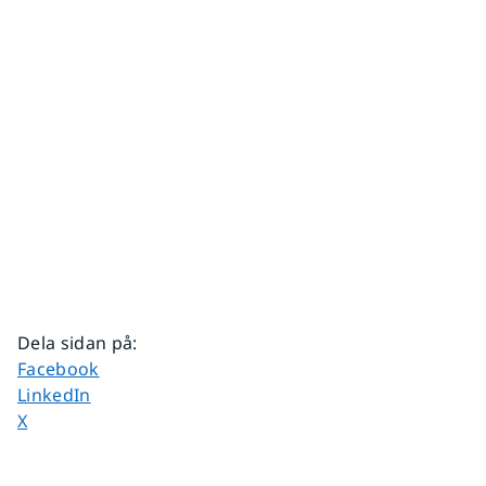
Dela sidan på
:
Dela sidan på
Facebook
Dela sidan på
LinkedIn
Dela sidan på
X