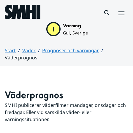
Hoppa till sidans innehåll
Meny
Varning
Gul, Sverige
Start
Väder
Prognoser och varningar
Väderprognos
Huvudinnehåll
Väderprognos
SMHI publicerar väderfilmer måndagar, onsdagar och 
fredagar. Eller vid särskilda väder- eller 
varningssituationer.