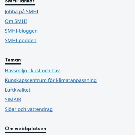
SMHI-länkar
Jobba på SMHI
Om SMHI
SMHI-bloggen
SMHI-podden
Teman
Havsmiljö i kust och hav
Kunskapscentrum för klimatanpassning
Luftkvalitet
SIMAIR
Sjöar och vattendrag
Om webbplatsen