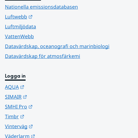
Nationella emissionsdatabasen
Länk till annan webbplats.
Luftwebb
Luftmiljödata
VattenWebb
Datavärdskap, oceanografi och marinbiologi
Datavärdskap för atmosfärkemi
Logga in
Länk till annan webbplats.
AQUA
Länk till annan webbplats.
SIMAIR
Länk till annan webbplats.
SMHI Pro
Länk till annan webbplats.
Timbr
Länk till annan webbplats.
Vinterväg
Länk till annan webbplats.
Väderlarm