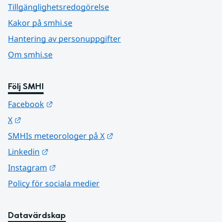
Tillgänglighetsredogörelse
Kakor på smhi.se
Hantering av personuppgifter
Om smhi.se
Följ SMHI
Länk till annan webbplats.
Facebook
Länk till annan webbplats.
X
Länk till annan webbplats.
SMHIs meteorologer på X
Länk till annan webbplats.
Linkedin
Länk till annan webbplats.
Instagram
Policy för sociala medier
Datavärdskap