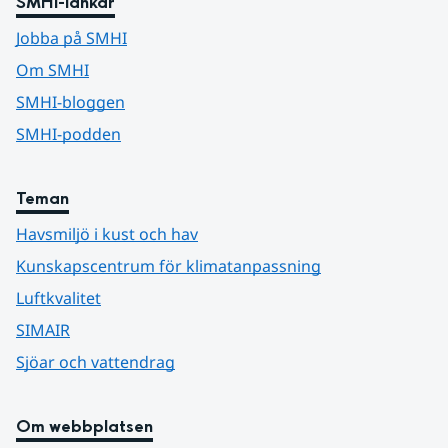
SMHI-länkar
Jobba på SMHI
Om SMHI
SMHI-bloggen
SMHI-podden
Teman
Havsmiljö i kust och hav
Kunskapscentrum för klimatanpassning
Luftkvalitet
SIMAIR
Sjöar och vattendrag
Om webbplatsen