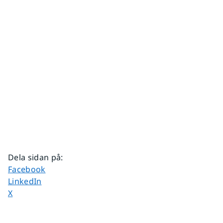
Dela sidan på
:
Dela sidan på
Facebook
Dela sidan på
LinkedIn
Dela sidan på
X