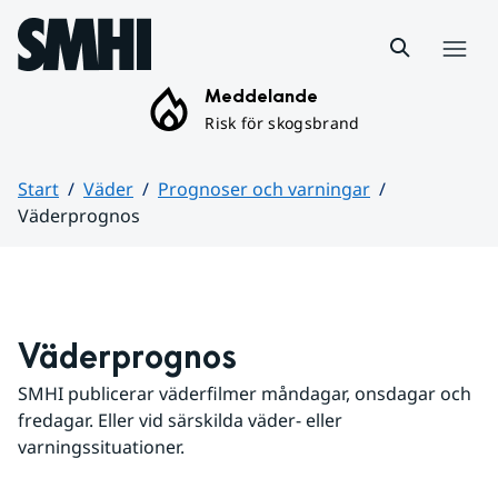
Hoppa till sidans innehåll
Meny
Meddelande
Risk för skogsbrand
Start
Väder
Prognoser och varningar
Väderprognos
Huvudinnehåll
Väderprognos
SMHI publicerar väderfilmer måndagar, onsdagar och 
fredagar. Eller vid särskilda väder- eller 
varningssituationer.