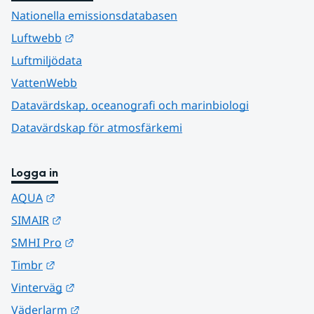
Nationella emissionsdatabasen
Länk till annan webbplats.
Luftwebb
Luftmiljödata
VattenWebb
Datavärdskap, oceanografi och marinbiologi
Datavärdskap för atmosfärkemi
Logga in
Länk till annan webbplats.
AQUA
Länk till annan webbplats.
SIMAIR
Länk till annan webbplats.
SMHI Pro
Länk till annan webbplats.
Timbr
Länk till annan webbplats.
Vinterväg
Länk till annan webbplats.
Väderlarm