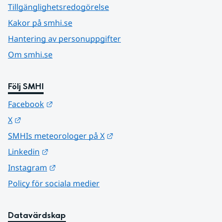
Tillgänglighetsredogörelse
Kakor på smhi.se
Hantering av personuppgifter
Om smhi.se
Följ SMHI
Länk till annan webbplats.
Facebook
Länk till annan webbplats.
X
Länk till annan webbplats.
SMHIs meteorologer på X
Länk till annan webbplats.
Linkedin
Länk till annan webbplats.
Instagram
Policy för sociala medier
Datavärdskap