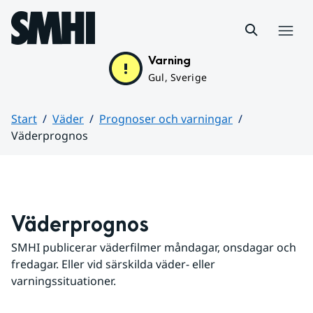
Hoppa till sidans innehåll
Meny
Varning
Gul, Sverige
Start
Väder
Prognoser och varningar
Väderprognos
Huvudinnehåll
Väderprognos
SMHI publicerar väderfilmer måndagar, onsdagar och 
fredagar. Eller vid särskilda väder- eller 
varningssituationer.