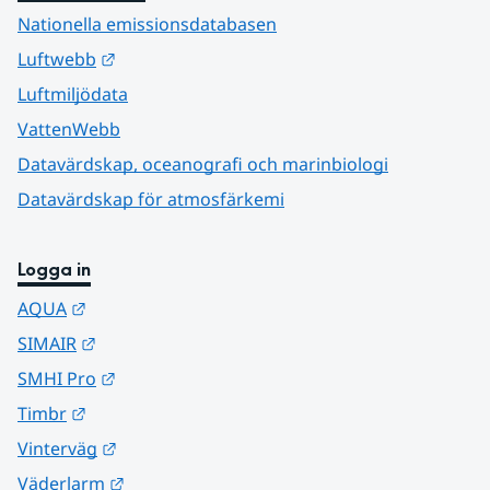
Nationella emissionsdatabasen
Länk till annan webbplats.
Luftwebb
Luftmiljödata
VattenWebb
Datavärdskap, oceanografi och marinbiologi
Datavärdskap för atmosfärkemi
Logga in
Länk till annan webbplats.
AQUA
Länk till annan webbplats.
SIMAIR
Länk till annan webbplats.
SMHI Pro
Länk till annan webbplats.
Timbr
Länk till annan webbplats.
Vinterväg
Länk till annan webbplats.
Väderlarm