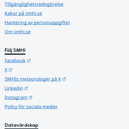
Tillgänglighetsredogörelse
Kakor på smhi.se
Hantering av personuppgifter
Om smhi.se
Följ SMHI
Länk till annan webbplats.
Facebook
Länk till annan webbplats.
X
Länk till annan webbplats.
SMHIs meteorologer på X
Länk till annan webbplats.
Linkedin
Länk till annan webbplats.
Instagram
Policy för sociala medier
Datavärdskap