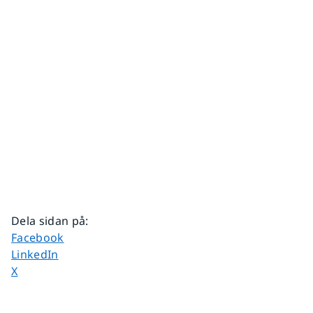
Dela sidan på
:
Dela sidan på
Facebook
Dela sidan på
LinkedIn
Dela sidan på
X