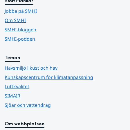
SMHI-länkar
Jobba på SMHI
Om SMHI
SMHI-bloggen
SMHI-podden
Teman
Havsmiljö i kust och hav
Kunskapscentrum för klimatanpassning
Luftkvalitet
SIMAIR
Sjöar och vattendrag
Om webbplatsen