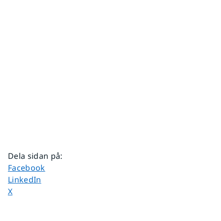
Dela sidan på
:
Dela sidan på
Facebook
Dela sidan på
LinkedIn
Dela sidan på
X