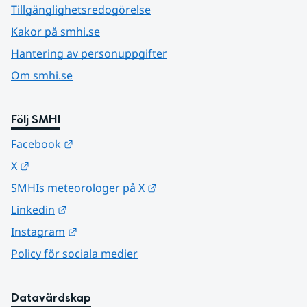
Tillgänglighetsredogörelse
Kakor på smhi.se
Hantering av personuppgifter
Om smhi.se
Följ SMHI
Länk till annan webbplats.
Facebook
Länk till annan webbplats.
X
Länk till annan webbplats.
SMHIs meteorologer på X
Länk till annan webbplats.
Linkedin
Länk till annan webbplats.
Instagram
Policy för sociala medier
Datavärdskap