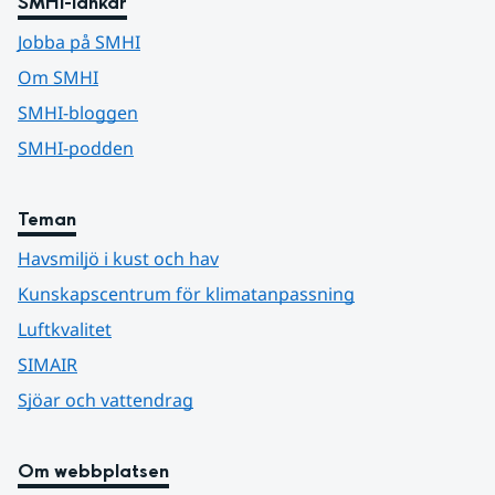
SMHI-länkar
Jobba på SMHI
Om SMHI
SMHI-bloggen
SMHI-podden
Teman
Havsmiljö i kust och hav
Kunskapscentrum för klimatanpassning
Luftkvalitet
SIMAIR
Sjöar och vattendrag
Om webbplatsen