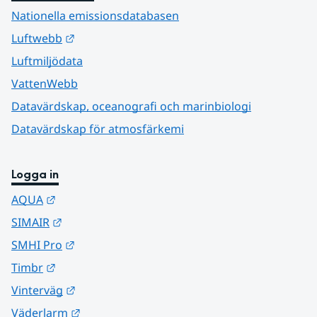
Nationella emissionsdatabasen
Länk till annan webbplats.
Luftwebb
Luftmiljödata
VattenWebb
Datavärdskap, oceanografi och marinbiologi
Datavärdskap för atmosfärkemi
Logga in
Länk till annan webbplats.
AQUA
Länk till annan webbplats.
SIMAIR
Länk till annan webbplats.
SMHI Pro
Länk till annan webbplats.
Timbr
Länk till annan webbplats.
Vinterväg
Länk till annan webbplats.
Väderlarm