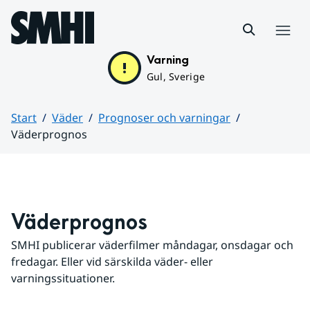
Hoppa till sidans innehåll
Meny
Varning
Gul, Sverige
Start
Väder
Prognoser och varningar
Väderprognos
Huvudinnehåll
Väderprognos
SMHI publicerar väderfilmer måndagar, onsdagar och 
fredagar. Eller vid särskilda väder- eller 
varningssituationer.