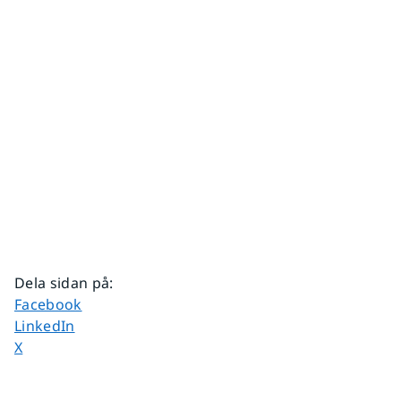
Dela sidan på
:
Dela sidan på
Facebook
Dela sidan på
LinkedIn
Dela sidan på
X