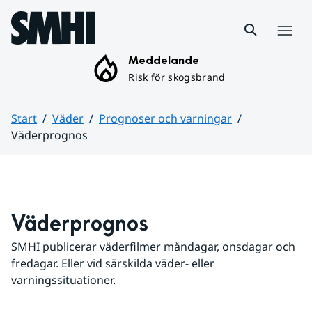
Hoppa till sidans innehåll
Meny
Meddelande
Risk för skogsbrand
Start
Väder
Prognoser och varningar
Väderprognos
Huvudinnehåll
Väderprognos
SMHI publicerar väderfilmer måndagar, onsdagar och 
fredagar. Eller vid särskilda väder- eller 
varningssituationer.