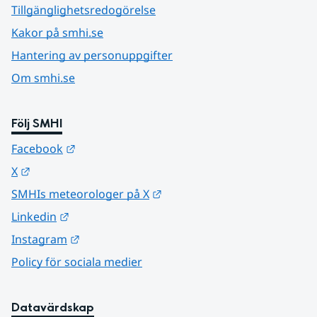
Tillgänglighetsredogörelse
Kakor på smhi.se
Hantering av personuppgifter
Om smhi.se
Följ SMHI
Länk till annan webbplats.
Facebook
Länk till annan webbplats.
X
Länk till annan webbplats.
SMHIs meteorologer på X
Länk till annan webbplats.
Linkedin
Länk till annan webbplats.
Instagram
Policy för sociala medier
Datavärdskap