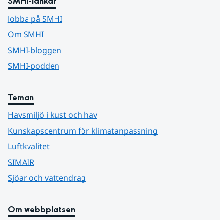
SMHI-länkar
Jobba på SMHI
Om SMHI
SMHI-bloggen
SMHI-podden
Teman
Havsmiljö i kust och hav
Kunskapscentrum för klimatanpassning
Luftkvalitet
SIMAIR
Sjöar och vattendrag
Om webbplatsen