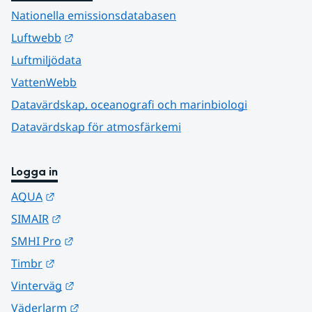
Nationella emissionsdatabasen
Länk till annan webbplats.
Luftwebb
Luftmiljödata
VattenWebb
Datavärdskap, oceanografi och marinbiologi
Datavärdskap för atmosfärkemi
Logga in
Länk till annan webbplats.
AQUA
Länk till annan webbplats.
SIMAIR
Länk till annan webbplats.
SMHI Pro
Länk till annan webbplats.
Timbr
Länk till annan webbplats.
Vinterväg
Länk till annan webbplats.
Väderlarm