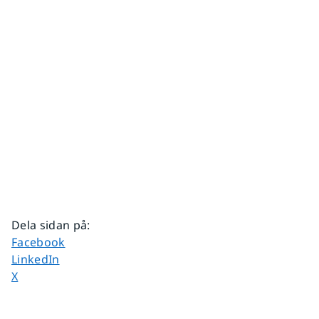
Dela sidan på
:
Dela sidan på
Facebook
Dela sidan på
LinkedIn
Dela sidan på
X