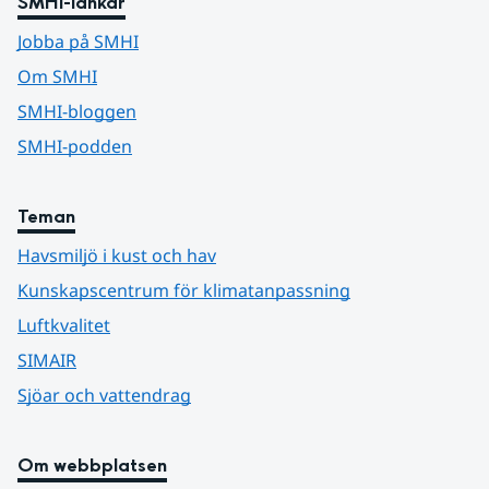
SMHI-länkar
Jobba på SMHI
Om SMHI
SMHI-bloggen
SMHI-podden
Teman
Havsmiljö i kust och hav
Kunskapscentrum för klimatanpassning
Luftkvalitet
SIMAIR
Sjöar och vattendrag
Om webbplatsen