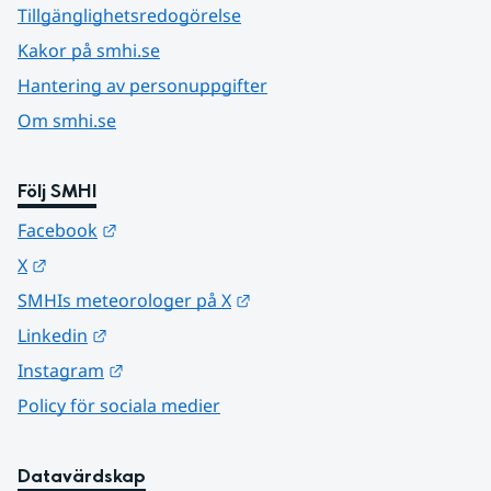
Tillgänglighetsredogörelse
Kakor på smhi.se
Hantering av personuppgifter
Om smhi.se
Följ SMHI
Länk till annan webbplats.
Facebook
Länk till annan webbplats.
X
Länk till annan webbplats.
SMHIs meteorologer på X
Länk till annan webbplats.
Linkedin
Länk till annan webbplats.
Instagram
Policy för sociala medier
Datavärdskap