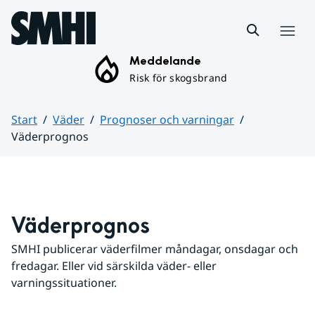
Hoppa till sidans innehåll
Meny
Meddelande
Risk för skogsbrand
Start
Väder
Prognoser och varningar
Väderprognos
Huvudinnehåll
Väderprognos
SMHI publicerar väderfilmer måndagar, onsdagar och 
fredagar. Eller vid särskilda väder- eller 
varningssituationer.