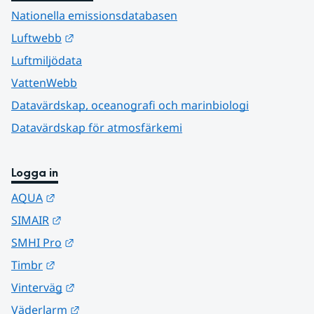
Nationella emissionsdatabasen
Länk till annan webbplats.
Luftwebb
Luftmiljödata
VattenWebb
Datavärdskap, oceanografi och marinbiologi
Datavärdskap för atmosfärkemi
Logga in
Länk till annan webbplats.
AQUA
Länk till annan webbplats.
SIMAIR
Länk till annan webbplats.
SMHI Pro
Länk till annan webbplats.
Timbr
Länk till annan webbplats.
Vinterväg
Länk till annan webbplats.
Väderlarm