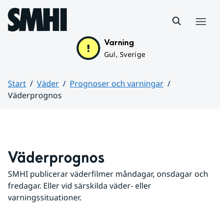
Hoppa till sidans innehåll
Meny
Varning
Gul, Sverige
Start
Väder
Prognoser och varningar
Väderprognos
Huvudinnehåll
Väderprognos
SMHI publicerar väderfilmer måndagar, onsdagar och 
fredagar. Eller vid särskilda väder- eller 
varningssituationer.