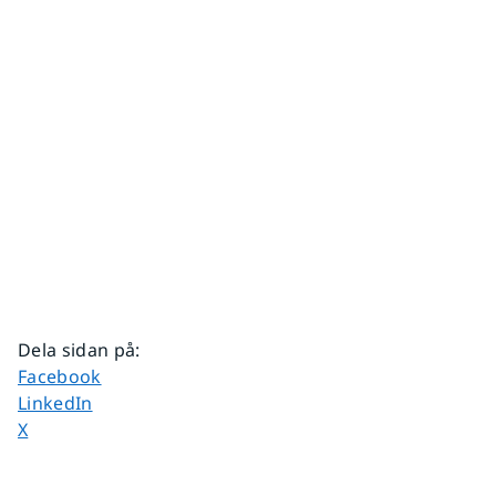
Dela sidan på
:
Dela sidan på
Facebook
Dela sidan på
LinkedIn
Dela sidan på
X