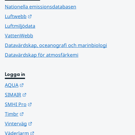
Nationella emissionsdatabasen
Länk till annan webbplats.
Luftwebb
Luftmiljödata
VattenWebb
Datavärdskap, oceanografi och marinbiologi
Datavärdskap för atmosfärkemi
Logga in
Länk till annan webbplats.
AQUA
Länk till annan webbplats.
SIMAIR
Länk till annan webbplats.
SMHI Pro
Länk till annan webbplats.
Timbr
Länk till annan webbplats.
Vinterväg
Länk till annan webbplats.
Väderlarm