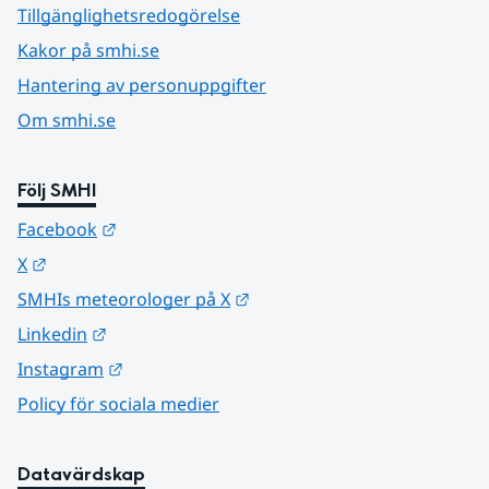
Tillgänglighetsredogörelse
Kakor på smhi.se
Hantering av personuppgifter
Om smhi.se
Följ SMHI
Länk till annan webbplats.
Facebook
Länk till annan webbplats.
X
Länk till annan webbplats.
SMHIs meteorologer på X
Länk till annan webbplats.
Linkedin
Länk till annan webbplats.
Instagram
Policy för sociala medier
Datavärdskap