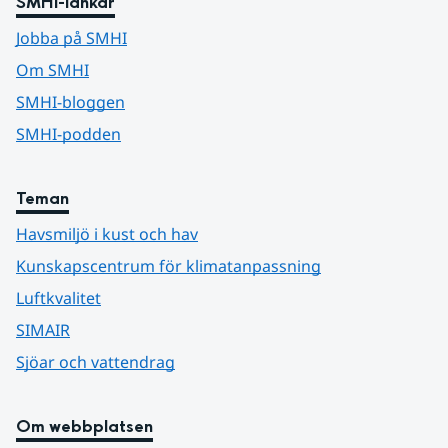
SMHI-länkar
Jobba på SMHI
Om SMHI
SMHI-bloggen
SMHI-podden
Teman
Havsmiljö i kust och hav
Kunskapscentrum för klimatanpassning
Luftkvalitet
SIMAIR
Sjöar och vattendrag
Om webbplatsen