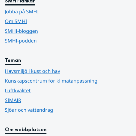
SMHI-länkar
Jobba på SMHI
Om SMHI
SMHI-bloggen
SMHI-podden
Teman
Havsmiljö i kust och hav
Kunskapscentrum för klimatanpassning
Luftkvalitet
SIMAIR
Sjöar och vattendrag
Om webbplatsen