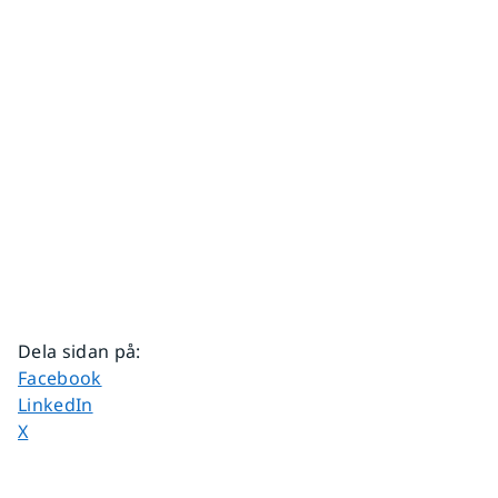
Dela sidan på
:
Dela sidan på
Facebook
Dela sidan på
LinkedIn
Dela sidan på
X