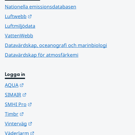
Nationella emissionsdatabasen
Länk till annan webbplats.
Luftwebb
Luftmiljödata
VattenWebb
Datavärdskap, oceanografi och marinbiologi
Datavärdskap för atmosfärkemi
Logga in
Länk till annan webbplats.
AQUA
Länk till annan webbplats.
SIMAIR
Länk till annan webbplats.
SMHI Pro
Länk till annan webbplats.
Timbr
Länk till annan webbplats.
Vinterväg
Länk till annan webbplats.
Väderlarm