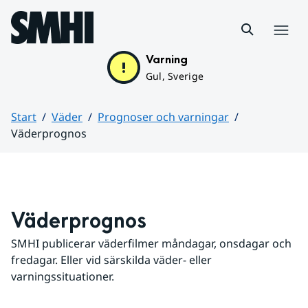
Hoppa till sidans innehåll
Meny
Varning
Gul, Sverige
Start
Väder
Prognoser och varningar
Väderprognos
Huvudinnehåll
Väderprognos
SMHI publicerar väderfilmer måndagar, onsdagar och 
fredagar. Eller vid särskilda väder- eller 
varningssituationer.