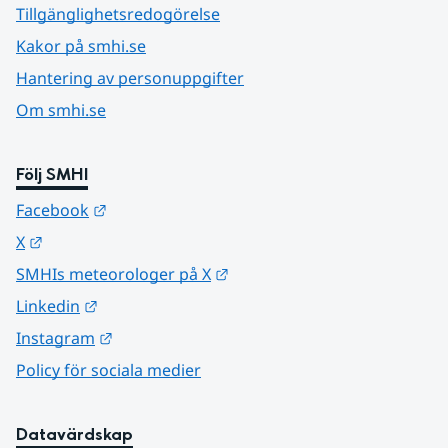
Tillgänglighetsredogörelse
Kakor på smhi.se
Hantering av personuppgifter
Om smhi.se
Följ SMHI
Länk till annan webbplats.
Facebook
Länk till annan webbplats.
X
Länk till annan webbplats.
SMHIs meteorologer på X
Länk till annan webbplats.
Linkedin
Länk till annan webbplats.
Instagram
Policy för sociala medier
Datavärdskap