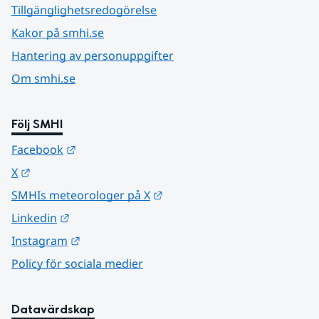
Tillgänglighetsredogörelse
Kakor på smhi.se
Hantering av personuppgifter
Om smhi.se
Följ SMHI
Länk till annan webbplats.
Facebook
Länk till annan webbplats.
X
Länk till annan webbplats.
SMHIs meteorologer på X
Länk till annan webbplats.
Linkedin
Länk till annan webbplats.
Instagram
Policy för sociala medier
Datavärdskap