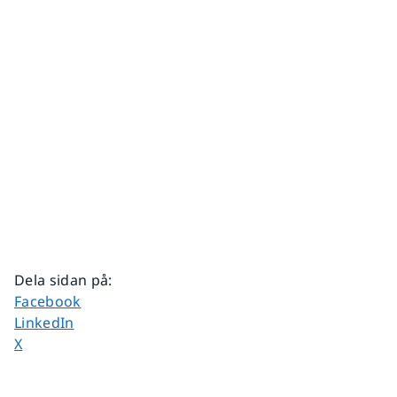
Dela sidan på
:
Dela sidan på
Facebook
Dela sidan på
LinkedIn
Dela sidan på
X