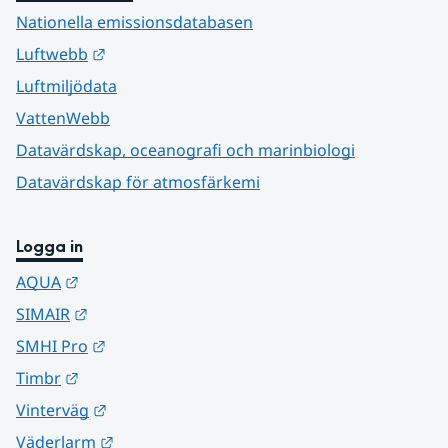
Nationella emissionsdatabasen
Länk till annan webbplats.
Luftwebb
Luftmiljödata
VattenWebb
Datavärdskap, oceanografi och marinbiologi
Datavärdskap för atmosfärkemi
Logga in
Länk till annan webbplats.
AQUA
Länk till annan webbplats.
SIMAIR
Länk till annan webbplats.
SMHI Pro
Länk till annan webbplats.
Timbr
Länk till annan webbplats.
Vinterväg
Länk till annan webbplats.
Väderlarm