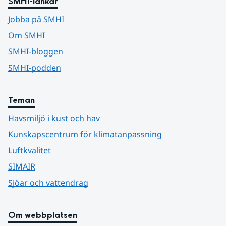
SMHI-länkar
Jobba på SMHI
Om SMHI
SMHI-bloggen
SMHI-podden
Teman
Havsmiljö i kust och hav
Kunskapscentrum för klimatanpassning
Luftkvalitet
SIMAIR
Sjöar och vattendrag
Om webbplatsen