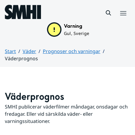
Hoppa till sidans innehåll
Meny
Varning
Gul, Sverige
Start
Väder
Prognoser och varningar
Väderprognos
Huvudinnehåll
Väderprognos
SMHI publicerar väderfilmer måndagar, onsdagar och 
fredagar. Eller vid särskilda väder- eller 
varningssituationer.