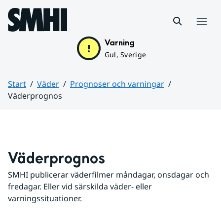
Hoppa till sidans innehåll
Meny
Varning
Gul, Sverige
Start
Väder
Prognoser och varningar
Väderprognos
Huvudinnehåll
Väderprognos
SMHI publicerar väderfilmer måndagar, onsdagar och 
fredagar. Eller vid särskilda väder- eller 
varningssituationer.