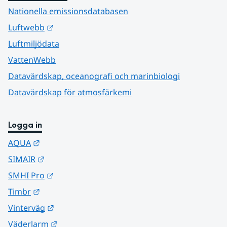
Nationella emissionsdatabasen
Länk till annan webbplats.
Luftwebb
Luftmiljödata
VattenWebb
Datavärdskap, oceanografi och marinbiologi
Datavärdskap för atmosfärkemi
Logga in
Länk till annan webbplats.
AQUA
Länk till annan webbplats.
SIMAIR
Länk till annan webbplats.
SMHI Pro
Länk till annan webbplats.
Timbr
Länk till annan webbplats.
Vinterväg
Länk till annan webbplats.
Väderlarm