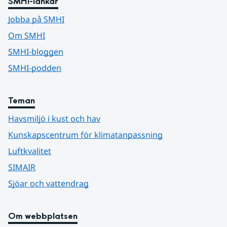
SMHI-länkar
Jobba på SMHI
Om SMHI
SMHI-bloggen
SMHI-podden
Teman
Havsmiljö i kust och hav
Kunskapscentrum för klimatanpassning
Luftkvalitet
SIMAIR
Sjöar och vattendrag
Om webbplatsen