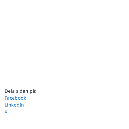
Dela sidan på
:
Dela sidan på
Facebook
Dela sidan på
LinkedIn
Dela sidan på
X