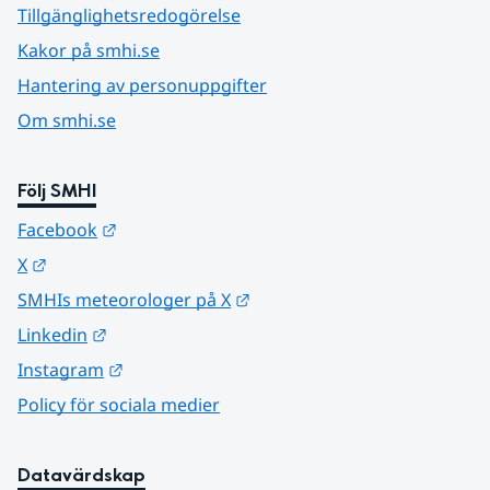
Tillgänglighetsredogörelse
Kakor på smhi.se
Hantering av personuppgifter
Om smhi.se
Följ SMHI
Länk till annan webbplats.
Facebook
Länk till annan webbplats.
X
Länk till annan webbplats.
SMHIs meteorologer på X
Länk till annan webbplats.
Linkedin
Länk till annan webbplats.
Instagram
Policy för sociala medier
Datavärdskap