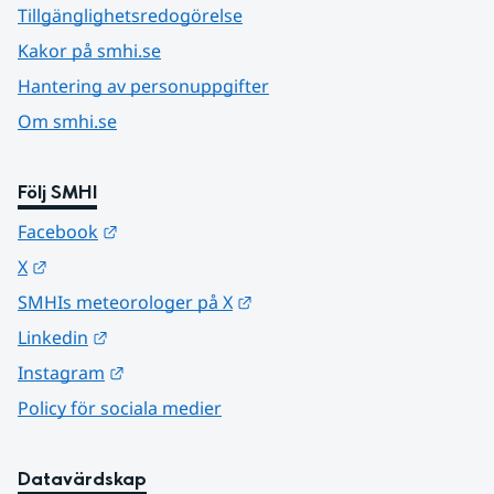
Tillgänglighetsredogörelse
Kakor på smhi.se
Hantering av personuppgifter
Om smhi.se
Följ SMHI
Länk till annan webbplats.
Facebook
Länk till annan webbplats.
X
Länk till annan webbplats.
SMHIs meteorologer på X
Länk till annan webbplats.
Linkedin
Länk till annan webbplats.
Instagram
Policy för sociala medier
Datavärdskap