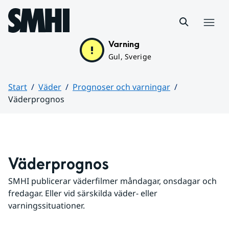
Hoppa till sidans innehåll
Meny
Varning
Gul, Sverige
Start
Väder
Prognoser och varningar
Väderprognos
Huvudinnehåll
Väderprognos
SMHI publicerar väderfilmer måndagar, onsdagar och 
fredagar. Eller vid särskilda väder- eller 
varningssituationer.