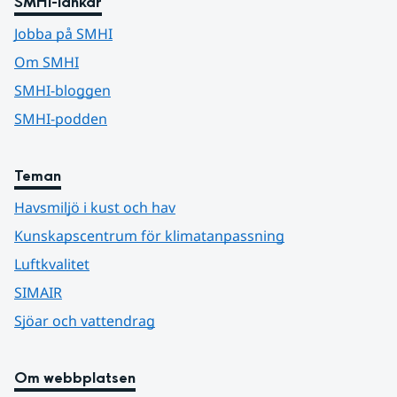
SMHI-länkar
Jobba på SMHI
Om SMHI
SMHI-bloggen
SMHI-podden
Teman
Havsmiljö i kust och hav
Kunskapscentrum för klimatanpassning
Luftkvalitet
SIMAIR
Sjöar och vattendrag
Om webbplatsen