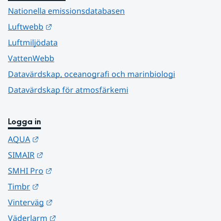
Nationella emissionsdatabasen
Länk till annan webbplats.
Luftwebb
Luftmiljödata
VattenWebb
Datavärdskap, oceanografi och marinbiologi
Datavärdskap för atmosfärkemi
Logga in
Länk till annan webbplats.
AQUA
Länk till annan webbplats.
SIMAIR
Länk till annan webbplats.
SMHI Pro
Länk till annan webbplats.
Timbr
Länk till annan webbplats.
Vinterväg
Länk till annan webbplats.
Väderlarm