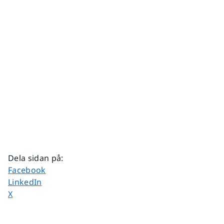
Dela sidan på
:
Dela sidan på
Facebook
Dela sidan på
LinkedIn
Dela sidan på
X